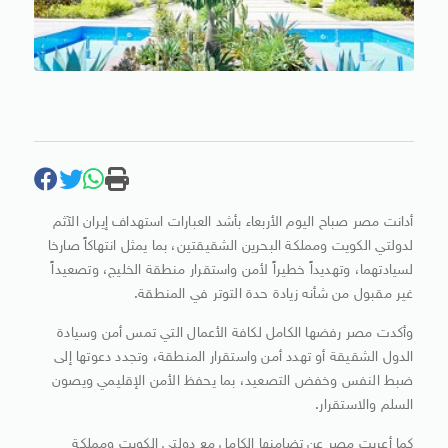
أدانت مصر صباح اليوم الأربعاء بأشد العبارات استهداف إيران الآثم
لدولتي الكويت ومملكة البحرين الشقيقتين، بما يمثل انتهاكاً صارخا
لسيادتهما، وتهديداً خطيراً لأمن واستقرار منطقة الخليج، وتصعيداً
غير مقبول من شأنه زيادة حدة التوتر في المنطقة.
وأكدت مصر رفضها الكامل لكافة الأعمال التي تمس أمن وسيادة
الدول الشقيقة أو تهدد أمن واستقرار المنطقة، وتجدد دعوتها إلى
ضبط النفس وخفض التصعيد، بما يحفظ الأمن الإقليمي ويصون
السلم والاستقرار.
كما أعربت مصر عن تضامنها الكامل مع دولتي الكويت ومملكة