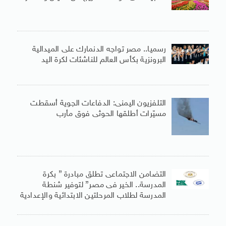
رسميا.. مصر تواجه الدنمارك على الميدالية
البرونزية بكأس العالم للناشئات لكرة اليد
التلفزيون اليمنى: الدفاعات الجوية أسقطت
مسيّرات أطلقها الحوثى فوق مأرب
التضامن الاجتماعى تطلق مبادرة ” بكرة
المدرسة.. الخير فى مصر” لتوفير شنطة
المدرسة لطلاب المرحلتين الابتدائية والإعدادية