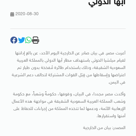
أبها الدولي
2020-08-30
أعربت مصرـ في بيان صادر عن الخارجية اليوم الأحد، عن بالغ إدانتها
لقيام ميلشيا الحوثي باستهداف مطار أبها الدولي بالمملكة العربية
السعودية الشقيقة، وذلك باستخدام طائرة مُفخخة بدون طيار تم
اعتراضها وإسقاطها من قِبَل القوات المشتركة لتحالف دعم الشرعية
في اليمن.
وأكدت مصر مجددا، في البيان، وقوفها، حكومةً وشعباً، مع حكومة
وشعب المملكة العربية السعودية الشقيقة في مواجهة هذه الأعمال
الإرهابية الآثمة، ودعمها لما تتخذه المملكة من إجراءات للحفاظ على
أمنها واستقرارها.
المصدر: بيان من الخارجية