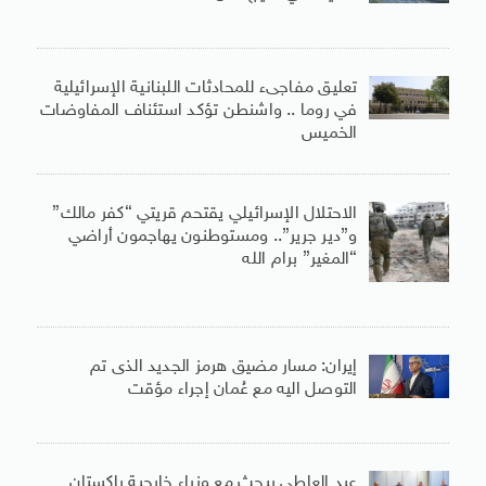
تعليق مفاجىء للمحادثات اللبنانية الإسرائيلية
في روما .. واشنطن تؤكد استئناف المفاوضات
الخميس
الاحتلال الإسرائيلي يقتحم قريتي “كفر مالك”
و”دير جرير”.. ومستوطنون يهاجمون أراضي
“المغير” برام الله
إيران: مسار مضيق هرمز الجديد الذى تم
التوصل اليه مع عُمان إجراء مؤقت
عبد العاطى يبحث مع وزراء خارجية باكستان