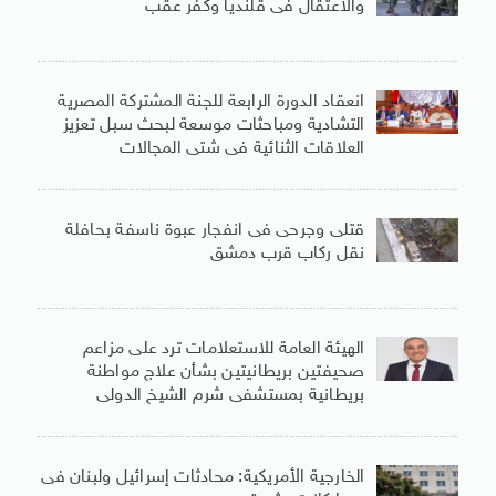
والاعتقال فى قلنديا وكفر عقب
انعقاد الدورة الرابعة للجنة المشتركة المصرية
التشادية ومباحثات موسعة لبحث سبل تعزيز
العلاقات الثنائية فى شتى المجالات
قتلى وجرحى فى انفجار عبوة ناسفة بحافلة
نقل ركاب قرب دمشق
الهيئة العامة للاستعلامات ترد على مزاعم
صحيفتين بريطانيتين بشأن علاج مواطنة
بريطانية بمستشفى شرم الشيخ الدولى
الخارجية الأمريكية: محادثات إسرائيل ولبنان فى