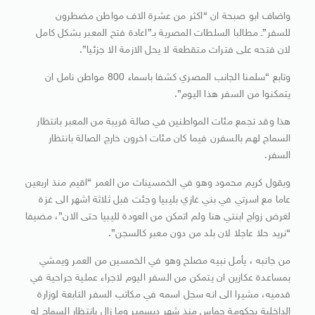
واضاف ابو صبحة ان “اكثر من عشرة الاف مواطن مضطرون
للسفر”ـ مطالبا السلطات المصرية بـ”اعادة فتح المعبر بشكل كامل
لان فتحه على فترات متقطعة لا يحل الازمة الا جزئيا”.
وتابع “سلمنا الجانب المصري كشفا باسماء 800 مواطن نامل ان
يتمكنوا من السفر هذا اليوم”.
هذا وقد تجمع مئات المواطنين في صالة قريبة من المعبر بانتظار
السماح لهم بالسفرن فيما كان مئات اخرون خارج الصالة بانتظار
السفر.
ويقول كريم محمود وهو في الخمسينات من العمر “اقيم منذ اربعين
عاما مع اسرتي في بني غازي بليبيا وجئت قبل ثلاثة اشهر الى غزة
لغرض زواج ابنتي هنا ولم اتمكن من العودة لليبيا حتى الان”، مضيفا
“نريد حلا عاجلا لان بلد من دون معبر كالسجن”.
من جانبه ، يأمل نبيه مصلح وهو في الخمسين من العمر ويمشي
بمساعدة عكازين ان يتمكن من السفر اليوم لاجراء عملية جراحية في
قدميه، مشيرا الى انه سجل اسمه في مكاتب السفر التابعة لوزارة
الداخلية بحكومة حماس منذ شهر ديسمبر وما زال بانتظار السماح له