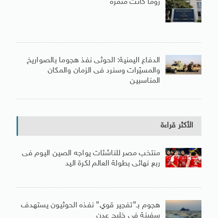
روما كانت مثمرة
الدفاع اليمنية: الحوثى نفذ هجوما بالصواريخ
والمسيّرات وسنرد فى الزمان والمكان
المناسبين
الأكثر قراءة
منتخب مصر للناشئات يواجه الصين اليوم فى
ربع نهائى بطولة العالم لكرة اليد
هجوم بـ”تفجير قوي” نفذه الحوثيون يستهدف
سفينة في خليج عدن