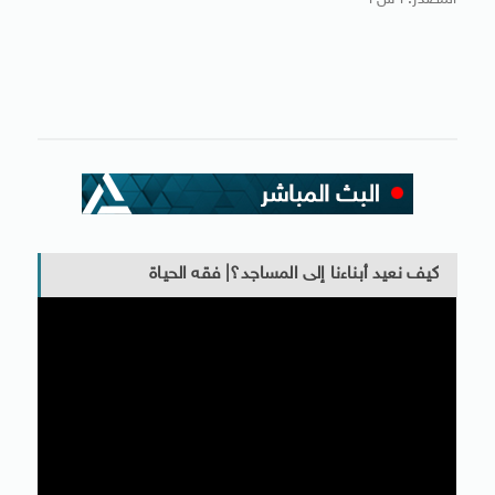
المصدر: أ ش أ
كيف نعيد أبناءنا إلى المساجد؟| فقه الحياة