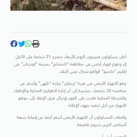
أعلن مسئولون صينيون اليوم الأربعاء مصرع 21 شخصا على الأقل
إثر وقوع انهيار أرضي في مقاطعة “تانتشانج” بمدينة “لونجنان” في
إقليم “جانسو” الواقع شمال غربي البلاد.
وقع الانهيار الأرضي في قرية “رينزانج” ببلدة “نانهي” وأسفر عن
محاصرة 33 شخصا.. مشيرة إلى أن إدارة الطوارئ المحلية والإطفاء
والشرطة المحلية قامت على الفور بإرسال فرق الإنقاذ إلى موقع
الانهيار من أجل تنفيذ جهود الإغاثة.
وأضاف المسئولون أن الانهيار الأرضي أسفر أيضا عن إصابة سبعة
أشخاص آخرين بجروح طفيفة.