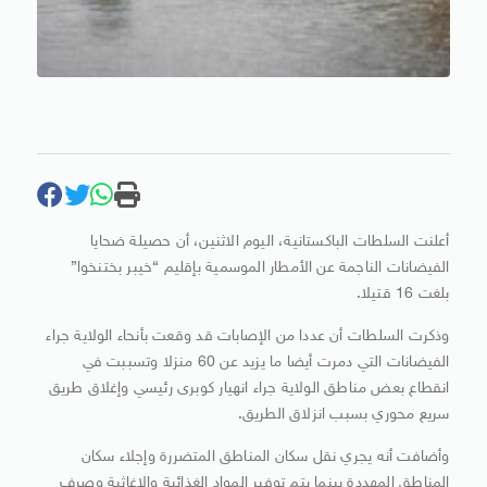
أعلنت السلطات الباكستانية، اليوم الاثنين، أن حصيلة ضحايا
الفيضانات الناجمة عن الأمطار الموسمية بإقليم “خيبر بختنخوا”
بلغت 16 قتيلا.
وذكرت السلطات أن عددا من الإصابات قد وقعت بأنحاء الولاية جراء
الفيضانات التي دمرت أيضا ما يزيد عن 60 منزلا وتسببت في
انقطاع بعض مناطق الولاية جراء انهيار كوبرى رئيسي وإغلاق طريق
سريع محوري بسبب انزلاق الطريق.
وأضافت أنه يجري نقل سكان المناطق المتضررة وإجلاء سكان
المناطق المهددة بينما يتم توفير المواد الغذائية والإغاثية وصرف