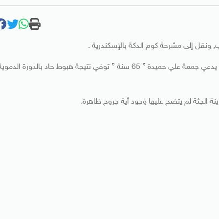
, ونقل إلى مشرحة كوم الدكة بالإسكندرية .
وقال مصدر أمني – في تصريحاته اليوم الجمعة – “إن السجين يدعي جمعة علي حميدة ” 65 سنة ” توفي نتيجة هبوط حاد بالدورة الدموي
نة الجثة لم يتضح عليها وجود أية جروح ظاهرة.