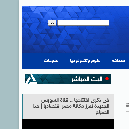
صحافة
علوم وتكنولوجيا
منوعات
فى ذكرى افتتاحها .. قناة السويس
الجديدة تعزز مكانة مصر اقتصاديا | هذا
الصباح