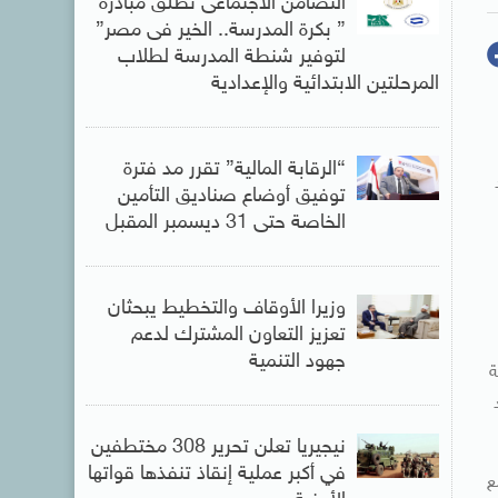
التضامن الاجتماعى تطلق مبادرة
” بكرة المدرسة.. الخير فى مصر”
لتوفير شنطة المدرسة لطلاب
المرحلتين الابتدائية والإعدادية
“الرقابة المالية” تقرر مد فترة
توفيق أوضاع صناديق التأمين
الخاصة حتى 31 ديسمبر المقبل
وزيرا الأوقاف والتخطيط يبحثان
تعزيز التعاون المشترك لدعم
جهود التنمية
ة
نيجيريا تعلن تحرير 308 مختطفين
في أكبر عملية إنقاذ تنفذها قواتها
ع