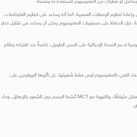
ء بمكمل أو قطرات من المغنيسيوم لاستعادة ما ينقصه.
 وإعادة تنظيم الوصلات العصبية. كما أنه يساعد على تنظيم الغلوتامات،
اسة، فإن الحفاظ على مستويات المغنيسيوم يمكن أن يساعد في تقليل خطر
مية لدعم الصحة الإدراكية على المدى الطويل، خاصةً عند اقترانه بنظام
مع بين الشاي الأخضر والقهوة العضوية الغنية بـMCT والماء الغني بالمغنيسيوم ليس فقط شعبيتها، بل تأثيرها البيولوجي على
كما أن لكل منها فائدة محددة، فالشاي الأخضر يُهدئ ويُبقي العقل متيقظًا، والقهوة مع MCT تُنشط الجسم دون الشعور بالإرهاق، وماء
ي.