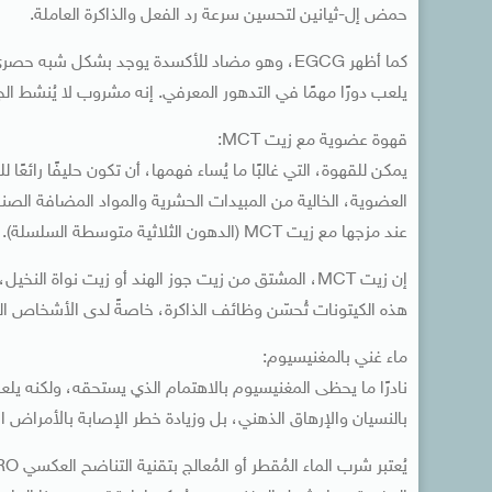
حمض إل-ثيانين لتحسين سرعة رد الفعل والذاكرة العاملة.
كما أظهر EGCG، وهو مضاد للأكسدة يوجد بشكل شب
يلعب دورًا مهمًا في التدهور المعرفي. إنه مشروب لا يُنشط 
قهوة عضوية مع زيت MCT:
يمكن للقهوة، التي غالبًا ما يُساء فهمها، أن تكون حليفًا رائع
العضوية، الخالية من المبيدات الحشرية والمواد المضافة الصناعية
عند مزجها مع زيت MCT (الدهون الثلاثية متوسطة السلسلة).
إن زيت MCT، المشتق من زيت جوز الهند أو زيت نواة 
هذه الكيتونات تُحسّن وظائف الذاكرة، خاصةً لدى الأشخاص الذ
ماء غني بالمغنيسيوم:
نادرًا ما يحظى المغنيسيوم بالاهتمام الذي يستحقه، ولكنه يل
بالنسيان والإرهاق الذهني، بل وزيادة خطر الإصابة بالأمراض الإد