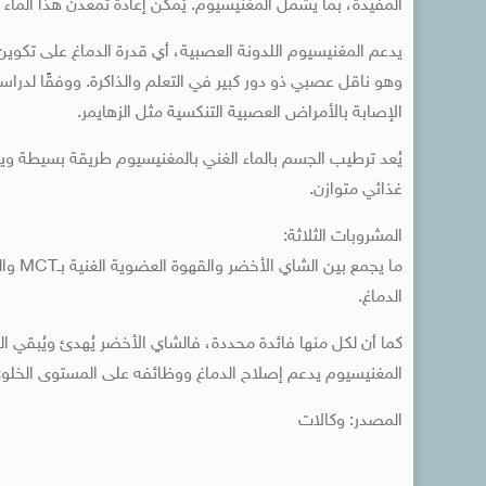
المفيدة، بما يشمل المغنيسيوم. يُمكن إعادة تمعدن هذا الما
يدعم المغنيسيوم اللدونة العصبية، أي قدرة الدماغ على تكوين
وهو ناقل عصبي ذو دور كبير في التعلم والذاكرة. ووفقًا لدر
الإصابة بالأمراض العصبية التنكسية مثل الزهايمر.
يُعد ترطيب الجسم بالماء الغني بالمغنيسيوم طريقة بسيطة ويو
غذائي متوازن.
المشروبات الثلاثة:
ما يج
الدماغ.
المغنيسيوم يدعم إصلاح الدماغ ووظائفه على المستوى الخلو
المصدر: وكالات