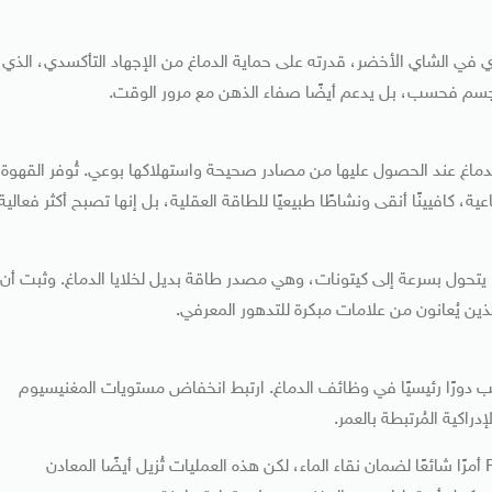
ه حصري في الشاي الأخضر، قدرته على حماية الدماغ من الإجهاد التأكسدي، الذي
الجسم فحسب، بل يدعم أيضًا صفاء الذهن مع مرور الوقت.
ًا للدماغ عند الحصول عليها من مصادر صحيحة واستهلاكها بوعي. تُوفر القهوة
، كافيينًا أنقى ونشاطًا طبيعيًا للطاقة العقلية، بل إنها تصبح أكثر فعالية
النخيل، يتحول بسرعة إلى كيتونات، وهي مصدر طاقة بديل لخلايا الدماغ. وثبت أن
ين يُعانون من علامات مبكرة للتدهور المعرفي.
عب دورًا رئيسيًا في وظائف الدماغ. ارتبط انخفاض مستويات المغنيسيوم
راكية المُرتبطة بالعمر.
يُعتبر شرب الماء المُقطر أو المُعالج بتقنية التناضح العكسي RO أمرًا شائعًا لضمان نقاء الماء، لكن هذه العمليات تُزيل أيضًا المعادن