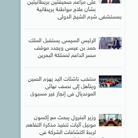
على مزاعم صحيفتين بريطانيتين
بشأن علاج مواطنة بريطانية
بمستشفى شرم الشيخ الدولى
الرئيس السيسى يستقبل الملك
حمد بن عيسى ويجدد موقف
مصر الداعم لمملكة البحرين
منتخب ناشئات اليد يهزم الصين
ويتأهل إلى نصف نهائى
المونديال فى إنجاز غير مسبوق
وزير البترول يبحث مع إكسون
موبيل آليات تنفيذ مذكرة التفاهم
لربط اكتشافات الشركة فى