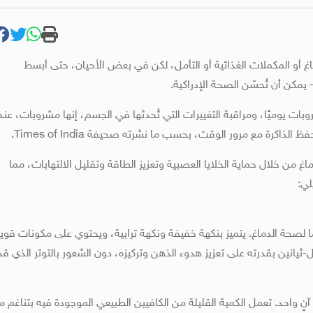
دماغ أو المكملات الغذائية أو التأمل، لكن في بعض الأحيان، حتى أبسط
يمكن أن تُحسّن الصحة الإدراكية.
ت يوميًا، ومراقبة التغييرات التي تُحدثها في الجسم، إنها مشروبات، عند
لذاكرة مع مرور الوقت، بحسب ما نشرته صحيفة Times of India.
غ من خلال حماية الخلايا العصبية وتعزيز الطاقة وتقليل الالتهابات، مما
لي:
ا لصحة الدماغ. يتميز بنكهة خفيفة ونكهة ترابية، ويحتوي على مكونات قوي
يعرف حمض إل-ثيانين بقدرته على تعزيز هدوء الذهن وتركيزه، دون الشعور بالتوتر الذي قد
 آنٍ واحد. تعمل الكمية القليلة من الكافيين الطبيعي الموجودة فيه بتناغم م