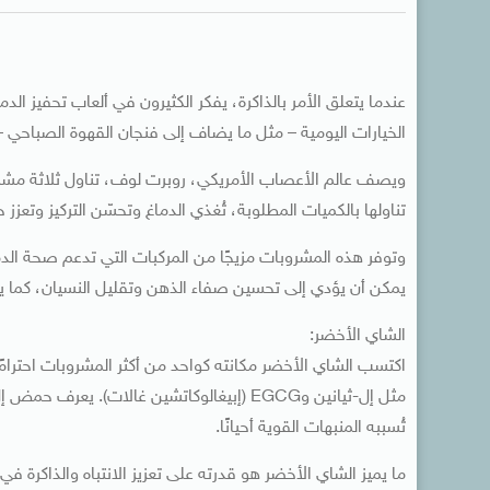
عندما يتعلق الأمر بالذاكرة، يفكر الكثيرون في ألعاب تحفيز ال
الخيارات اليومية – مثل ما يضاف إلى فنجان القهوة الصباحي – 
ويصف عالم الأعصاب الأمريكي، روبرت لوف، تناول ثلاثة مشروبا
تناولها بالكميات المطلوبة، تُغذي الدماغ وتحسّن التركيز وتعزز حفظ ا
وتوفر هذه المشروبات مزيجًا من المركبات التي تدعم صحة الدما
يمكن أن يؤدي إلى تحسين صفاء الذهن وتقليل النسيان، كما ي
الشاي الأخضر:
اكتسب الشاي الأخضر مكانته كواحد من أكثر المشروبات احترامً
مثل إل-ثيانين وEGCG (إبيغالوكاتشين غالات). 
تُسببه المنبهات القوية أحيانًا.
ما يميز الشاي الأخضر هو قدرته على تعزيز الانتباه والذاكرة في