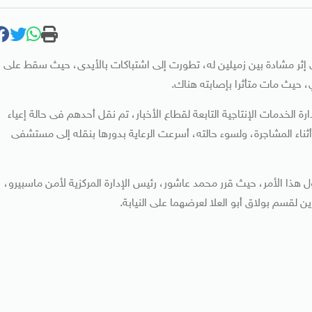
على إثر مشادة بين زميلين له، تطورت إلى اشتباكات بالأيدى، حيث سقط على
 حيث مات متأثرا بإصابته هناك.
ع الأخبار أنه على إثر مشاجرة بين 3 عمال بإدارة الخدمات الإنتاجية التابعة لقطاع الأخبار، تم نقل أحدهم فى حالة إعياء
ثناء المشاجرة، ولسوء حالته، أسرعت الرعاية بدورها بنقله إلى مستشفى
حول هذا الأمر، حيث قرر محمد عاشور، رئيس الإدارة المركزية لأمن ماسبيرو،
رين لقسم بولاق أبو العلا لعرضهما على النيابة.