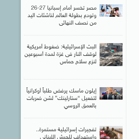
مصر تخسر أمام إسبانيا 27-26
وتودع بطولة العالم لناشئات اليد
من نصف النهائى
البث الإسرائيلية: ضغوط أمريكية
لوقف النار فى غزة لمدة أسبوعين
لنزع سلاح حماس
إيلون ماسك يرفض طلباً أوكرانياً
لتفعيل “ستارلينك” لشن ضربات
بالعمق الروسي
تفجيرات إسرائيلية مستمرة..
واستهداف للجيش اللبنانى