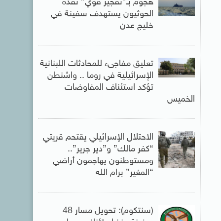
هجوم بـ”تفجير قوي” نفذه
الحوثيون يستهدف سفينة في
خليج عدن
تعليق مفاجىء للمحادثات اللبنانية
الإسرائيلية في روما .. واشنطن
تؤكد استئناف المفاوضات
الخميس
الاحتلال الإسرائيلي يقتحم قريتي
“كفر مالك” و”دير جرير”..
ومستوطنون يهاجمون أراضي
“المغير” برام الله
(سنتكوم): تحويل مسار 48