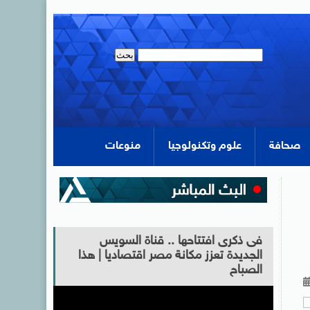
صحافة
علوم وتكنولوجيا
منوعات
فى ذكرى افتتاحها .. قناة السويس
الجديدة تعزز مكانة مصر اقتصاديا | هذا
الصباح