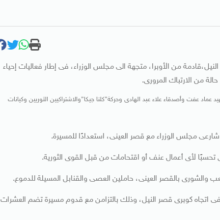
يل،قادمة من الأوبرا، متجهة الى مجلس الوزراء، فى إطار فعاليات إحياء
الة من الارتباك المرورى.
ياسية منها حركة شباب 6 إبريل وأسرة الشهيد عماد عفت وأصدقاء علاء عبد الهادى وحركة”كلنا جيكا”والاشتراكيين الثوريين وكيانات
رعى مجلس الوزراء مع قصر العينى، استعدادًا للمسيرة.
بًا لأى أعمال عنف أو اقتحامات من قبل القوى الثورية.
ب والشورى بالقصر العينى، حاملين العصى والقنابل المسيلة للدموع.
ى اتجاه كوبرى قصر النيل، وذلك بالتزامن مع قدوم مسيرة تضم العشرات