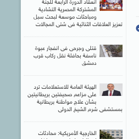
انعقاد الدورة الرابعة للجنة
المشتركة المصرية التشادية
ومباحثات موسعة لبحث سبل
تعزيز العلاقات الثنائية فى شتى المجالات
قتلى وجرحى فى انفجار عبوة
ناسفة بحافلة نقل ركاب قرب
دمشق
الهيئة العامة للاستعلامات ترد
على مزاعم صحيفتين بريطانيتين
بشأن علاج مواطنة بريطانية
بمستشفى شرم الشيخ الدولى
الخارجية الأمريكية: محادثات