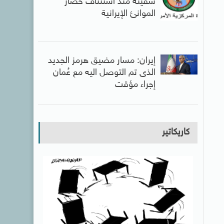
سفينة منذ استئناف حصار
الموانئ الإيرانية
إيران: مسار مضيق هرمز الجديد
الذى تم التوصل اليه مع عُمان
إجراء مؤقت
كاريكاتير