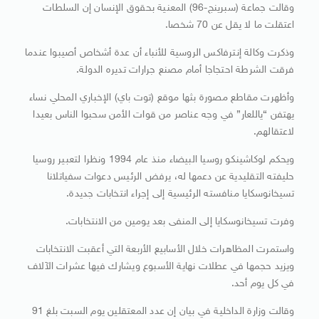
وقالت جماعة (سبرينج-96) المعنية بحقوق الإنسان إن السلطات
اعتقلت ما لا يقل عن 70 شخصا.
وذكرت وكالة إنترفاكس الروسية للأنباء أن عدة أشخاص أصيبوا عندما
فرقت الشرطة احتجاجا أمام مصنع جرارات تديره الدولة.
وأظهرت مقاطع مصورة بثها موقع (توت باي) الإخباري المحلي نساء
يهتفن “ياللعار” في وجه عناصر من قوات الأمن سحبوا الناس بعيدا
لاعتقالهم.
ويحكم لوكاشينكو روسيا البيضاء منذ عام 1994 ونظرا لتعبير روسيا
حليفته التقليدية عن دعمها له، يرفض الرئيس دعوات سفياتلانا
تسيخانوسكايا منافسته الرئيسية إلى إجراء انتخابات جديدة.
وفرت تسيخانوسكايا إلى المنفى بعد يومين من الانتخابات.
واستمرت المظاهرات خلال الأسابيع الأربعة التي أعقبت الانتخابات
ويزيد حجمها في عطلات نهاية الأسبوع ويشارك فيها عشرات الآلاف
في كل يوم أحد.
وقالت وزارة الداخلية في بيان إن عدد المعتقلين يوم السبت بلغ 91