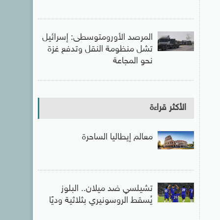
المرصد الأورومتوسطى: إسرائيل
تشل منظومة النقل وتدفع غزة
نحو المجاعة
الأكثر قراءة
معالم إيطاليا الساحرة
تشيلسي ضد ميلان.. البلوز
يُسقط الروسونيري بثلاثية وديًا