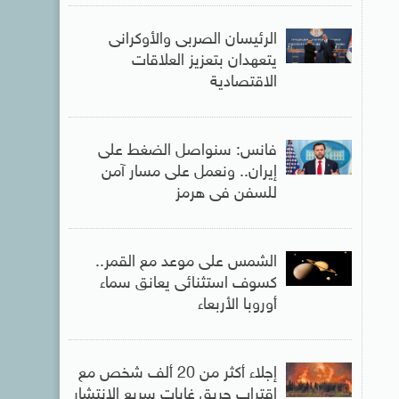
الرئيسان الصربى والأوكرانى
يتعهدان بتعزيز العلاقات
الاقتصادية
فانس: سنواصل الضغط على
إيران.. ونعمل على مسار آمن
للسفن فى هرمز
الشمس على موعد مع القمر..
كسوف استثنائى يعانق سماء
أوروبا الأربعاء
إجلاء أكثر من 20 ألف شخص مع
اقتراب حريق غابات سريع الانتشار