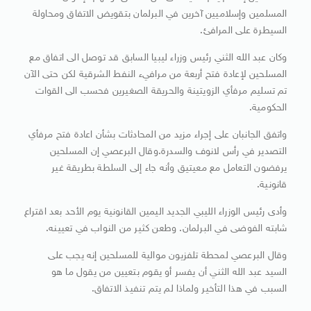
المسلمين وإسلاميين آخرين في البرلمان بتقويض الاتفاق ومحاولة
السيطرة على المرافئ.
وكان عبد الله الثني رئيس وزراء ليبيا السابق قد توصل الى اتفاق مع
المسلحين لإعادة فتح أربعة من مرافيء النفط الشرقية لكن حتى الآن
تم تسليم مرفأي الزويتينة والحريقة الصغيرين فحسب الى القوات
الحكومية.
واتفق الجانبان على إجراء مزيد من المحادثات بشأن اعادة فتح مرفأي
التصدير في رأس لانوف والسدرة.وقال البرعصي إن المسلحين
يرفضون التعامل مع معيتيق وأنه جاء إلى السلطة بطريقة غير
قانونية.
وأدى رئيس الوزراء الليبي الجديد اليمين القانونية يوم الأحد بعد اقتراع
شابته الفوضى في البرلمان. وطعن كثير من النواب في تعيينه.
وقال البرعصي لمحطة تلفزيون موالية للمسلحين إنه يجب على
السيد عبد الله الثني أن يفسر أو يقوم بتعيين من يقول ما هو
السبب في هذا التأخير ولماذا لم يتم تنفيذ الاتفاق.