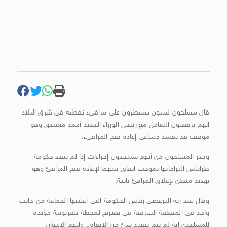
قال مسلحون ليبيون يسيطرون على مرافيء نفطية في شرق البلاد
انهم يرفضون التعامل مع رئيس الوزراء الجديد أحمد معيتيق وهو
موقف قد يفسد مساعي إعادة فتح المرافيء.
وحذر المسلحون من أنهم سيتخذون إجراءات إذا لم تنفذ حكومة
طرابلس التزاماتها بموجب اتفاق بينهما لإعادة فتح المرافئ وهو
تهديد مبطن بإغلاق المرافئ ثانية.
وقال عبد ربه البرعصي رئيس الحكومة التي أعلنتها الجماعة من جانب
واحد في المنطقة الشرقية في تصريح لمحطة تلفزيونية مؤيدة
للمسلحين إنه لم يتم تنفيذ شئ من الاتفاق. واتهم الإخوان