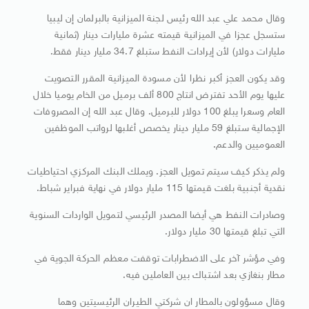
وقال محمد علي عبد الله رئيس لجنة الميزانية بالبرلمان إن ليبيا
ستسجل عجزا في الميزانية قيمته عشرة مليارات دينار (ثمانية
مليارات دولار) لأن إيرادات النفط ستبلغ 34.7 مليار دينار فقط.
وقد يكون العجز أكبر نظرا لأن مسودة الميزانية المقرر التصويت
عليها يوم الأحد تفترض انتاج 800 ألف برميل من الخام يوميا خلال
العام وسعرا يبلغ 100 دولار للبرميل. وقال عبد الله إن المصروفات
الإجمالية ستبلغ 59 مليار دينار يخصص أغلبها لرواتب الموظفين
العموميين والدعم.
ولم يذكر كيف سيتم تمويل العجز. ويملك البنك المركزي احتياطيات
نقدية أجنبية بلغت قيمتها 115 مليار دولار في نهاية فبراير شباط.
وصادرات النفط هي أيضا المصدر الرئيسي لتمويل الواردات السنوية
التي تبلغ قيمتها 30 مليار دولار.
وفي مؤشر آخر على الاضطرابات توقفت معظم الحركة الجوية في
مطار بنغازي بعد اشتباك بين العاملين فيه.
وقال مسؤولون بالمطار ان شركتي الطيران الرئيسيتين وهما