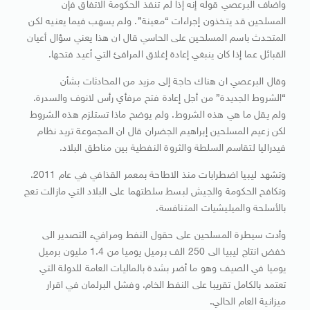
واضاف البرعصي قوله إنه إذا لم تنفذ الحكومة الاتفاق فإن
المسلحين قد يتخذون إجراءات “معينة”. ولم يسهب فيما يعنيه لكن
المتحدث باسم المسلحين على الحاسي قال ان هذا يعني سؤال أعيان
القبائل عما إذا كان ينبغي إعادة إغلاق المرافئ التي أعيد فتحها.
وقال البرعصي ان هناك حاجة إلى مزيد من المحادثات بشأن
“الشروط الجديدة” من أجل إعادة فتح مرفأي رأس لانوف والسدرة.
ولم يقل ما هي هذه الشروط. ولم يوضح ماذا تستلزم هذه الشروط
لكن زعيم المسلحين إبراهيم الجضران قال ان المجموعة تريد نظام
فيدراليا لتقاسم السلطة والثروة النفطية بين مناطق البلاد.
وتشهد ليبيا اضطرابات منذ الاطاحة بمعمر القذافي في عام 2011.
وتكافح الحكومة والجيش لبسط سلطتهما على البلاد التي مازالت تعج
بالأسلحة والميليشيات المتنافسة.
وأدت سيطرة المسلحين على حقول النفط ومرافيء التصدير الى
خفض انتاج ليبيا الى 250 الف برميل يوميا من 1.4 مليون برميل
يوميا في الصيف وهو ما أضر بشدة بالماليات العامة للدولة التي
تعتمد بالكامل تقريبا على النفط الخام. وفشل البرلمان في اقرار
ميزانية العام الحالي.