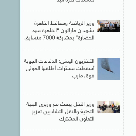
للناشئات لكرة اليد
وزير الرياضة ومحافظ القاهرة
يشهدان ماراثون “القاهرة مهد
الحضارة” بمشاركة 7000 متسابق
التلفزيون اليمنى: الدفاعات الجوية
أسقطت مسيّرات أطلقها الحوثى
فوق مأرب
وزير النقل يبحث مع وزيرى البنية
التحتية والنقل التشاديين تعزيز
التعاون المشترك