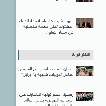
شهباز شريف: اتفاقية مكة للدفاع
المشترك تمثل محطة مفصلية
فى مسار التعاون
الأكثر قراءة
حصان كفيف ينافس فى العروض
بفضل تدريبات شبيهة بـ” برايل”
رسميا.. مصر تواجه الدنمارك على
الميدالية البرونزية بكأس العالم