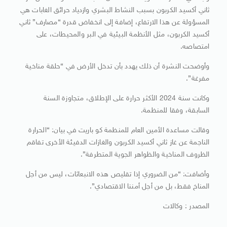
ثاني أكسيد الكربون بسبب النشاط البشري وازدياد حرائق الغابات هي
المسؤولة عن هذا الارتفاع، إضافة إلى انخفاض قدرة “مصارف” ثاني
أكسيد الكربون، مثل الأنظمة البيئية في البر والمحيطات، على
امتصاصه.
وأوضحت النشرة أن ذلك يهدد بأن تدخل الأرض في “حلقة مناخية
مفرغة”.
وكانت سنة 2024 الأكثر حرارة على الإطلاق، متجاوزة السنة
السابقة، وفقا للمنظمة.
وقالت مساعدة الأمين العام للمنظمة كو باريت في بيان: “الحرارة
الناجمة عن غاز ثاني أكسيد الكربون والغازات الدفيئة الأخرى تفاقم
الظروف المناخية والظواهر الجوية المتطرفة”.
وأضافت: “من الضروري إذا تقليص هذه الانبعاثات، ليس من أجل
المناخ فقط، بل من أجل أمننا الاقتصادي”.
المصدر : وكالات