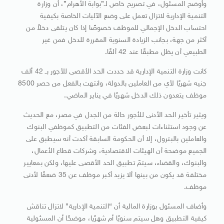
وأوضح المسئول، في تصريح خاص لـ”بوابة الأهرام”، أن وزارة
التنمية الإدارية لاتزال تعمل على وضع الآليات الخاصة بكيفية
احتساب الدخل الإجمالي للموظف خصوصًا إذا كان يتلقى دخلاً من
أكثر من جهة، بجانب الزيادة السنوية المقررة للدخل فمن غير
الطبيعي أن يظل مطبقًا عند 42 ألفًا.
كانت وزارة التنمية الإدارية قد حددت الحد الأقصى للأجور بـ 42 ألف
جنيه شهريًا لأي من العاملين بالدولة، وانتهت بالفعل من حصر 8500
موظف يتعدون ذلك الدخل شهريًا في يناير الماضي.
ويثير تأخير الحد الأدنى للأجور حالة من الجدل في مصر، مع الحديث
عن وجود استثناءات لبعض الفئات من التطبيق كموظفي البنوك
والعاملين بالبترول، إلا أن الحكومة السابقة أكدت أنه سيطبق على
الجميع موضحة أن الهيئات الاقتصادية، وشركات قطاع الأعمال،
والبنوك، والقضاء، سيتمّ تطبيق الحد الأقصى عليها، ولكن بمعايير
مختلفة قد يكون من بينها ألا يزيد أكبر موظف عن 35 ضعفًا لأدنى
موظف.
وأضاف المسئول بوزارة المالية أن “التنمية الإدارية” لاتزال تناقش
كيفية التطبيق وهل سيتم سنويًا أم شهرًيا، موضحًا أن المسئولية