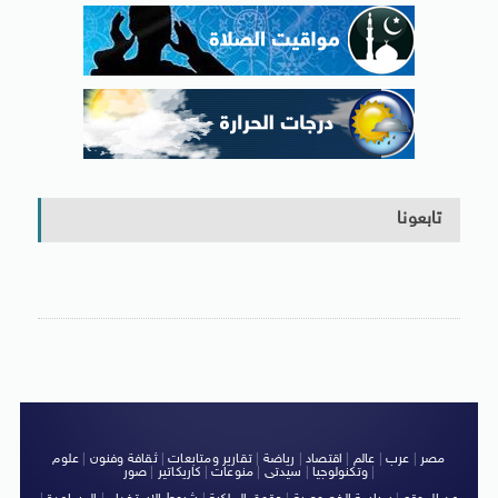
تابعونا
مصر
|
عرب
|
عالم
|
اقتصاد
|
رياضة
|
تقارير ومتابعات
|
ثقافة وفنون
|
علوم
|
وتكنولوجيا
|
سيدتى
|
منوعات
|
كاريكاتير
|
صور