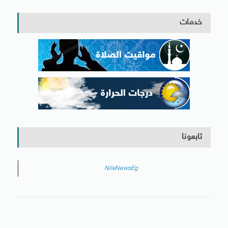
خدمات
تابعونا
NileNewsEg