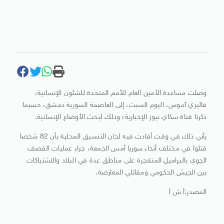
وصلت مساعدة الأمين العام للأمم المتحدة للشئون الإنسانية،
فاليري آموس، اليوم السبت، إلى العاصمة السورية دمشق، حسبما
ذكرتا قناة سكاي نيوز الإخبارية؛ وذلك لبحث الأوضاع الإنسانية.
يأتي ذلك في وقت أفادت فيه لجان التنسيق المحلية بأن 82 شخصا
قتلوا في مختلف أنحاء سوريا أمس الجمعة، جراء عمليات القصف
الجوي بالبراميل المتفجرة على مناطق عدة في البلاد والاشتباكات
بين الجيش الحكومي ومقاتلي المعارضة.
المصدر:أ ش أ