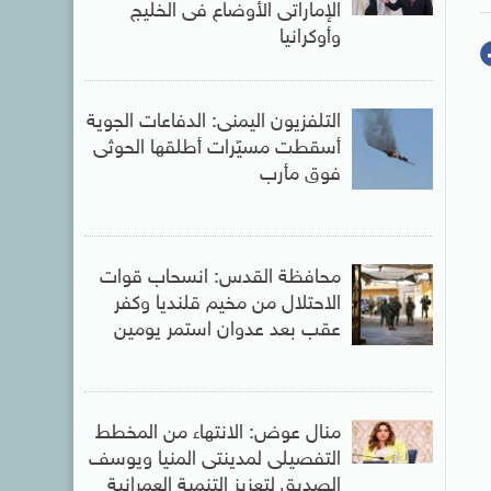
الإماراتى الأوضاع فى الخليج
وأوكرانيا
التلفزيون اليمنى: الدفاعات الجوية
أسقطت مسيّرات أطلقها الحوثى
فوق مأرب
محافظة القدس: انسحاب قوات
الاحتلال من مخيم قلنديا وكفر
عقب بعد عدوان استمر يومين
منال عوض: الانتهاء من المخطط
التفصيلى لمدينتى المنيا ويوسف
الصديق لتعزيز التنمية العمرانية