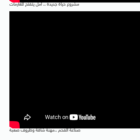
مشروع حياة جديدة .. أمل يتفتح للغارمات
صناعة الفحم ..مهنة شاقة وظروف صعبة