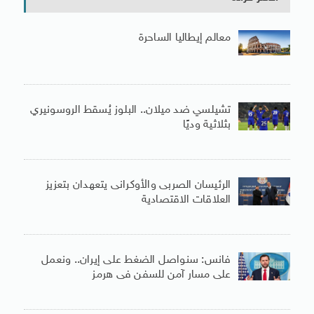
معالم إيطاليا الساحرة
تشيلسي ضد ميلان.. البلوز يُسقط الروسونيري
بثلاثية وديًا
الرئيسان الصربى والأوكرانى يتعهدان بتعزيز
العلاقات الاقتصادية
فانس: سنواصل الضغط على إيران.. ونعمل
على مسار آمن للسفن فى هرمز