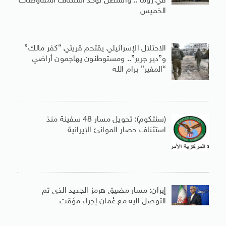
في روما .. واشنطن تؤكد استئناف المفاوضات
الخميس
الاحتلال الإسرائيلي يقتحم قريتي “كفر مالك”
و”دير جرير”.. ومستوطنون يهاجمون أراضي
“المغير” برام الله
(سنتكوم): تحويل مسار 48 سفينة منذ
استئناف حصار الموانئ الإيرانية
إيران: مسار مضيق هرمز الجديد الذى تم
التوصل اليه مع عُمان إجراء مؤقت