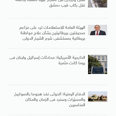
قتلى وجرحى فى انفجار عبوة ناسفة بحافلة
نقل ركاب قرب دمشق
الهيئة العامة للاستعلامات ترد على مزاعم
صحيفتين بريطانيتين بشأن علاج مواطنة
بريطانية بمستشفى شرم الشيخ الدولى
الخارجية الأمريكية: محادثات إسرائيل ولبنان فى
روما كانت مثمرة
الدفاع اليمنية: الحوثى نفذ هجوما بالصواريخ
والمسيّرات وسنرد فى الزمان والمكان
المناسبين