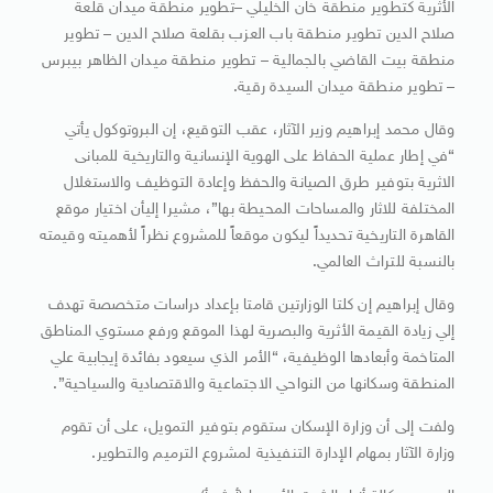
الأثرية كتطوير منطقة خان الخليلي –تطوير منطقة ميدان قلعة
صلاح الدين تطوير منطقة باب العزب بقلعة صلاح الدين – تطوير
منطقة بيت القاضي بالجمالية – تطوير منطقة ميدان الظاهر بيبرس
– تطوير منطقة ميدان السيدة رقية.
وقال محمد إبراهيم وزير الآثار، عقب التوقيع، إن البروتوكول يأتي
“في إطار عملية الحفاظ على الهوية الإنسانية والتاريخية للمبانى
الاثرية بتوفير طرق الصيانة والحفظ وإعادة التوظيف والاستغلال
المختلفة للاثار والمساحات المحيطة بها”، مشيرا إليأن اختيار موقع
القاهرة التاريخية تحديداً ليكون موقعاً للمشروع نظراً لأهميته وقيمته
بالنسبة للتراث العالمي.
وقال إبراهيم إن كلتا الوزارتين قامتا بإعداد دراسات متخصصة تهدف
إلي زيادة القيمة الأثرية والبصرية لهذا الموقع ورفع مستوي المناطق
المتاخمة وأبعادها الوظيفية، “الأمر الذي سيعود بفائدة إيجابية علي
المنطقة وسكانها من النواحي الاجتماعية والاقتصادية والسياحية”.
ولفت إلى أن وزارة الإسكان ستقوم بتوفير التمويل، على أن تقوم
وزارة الآثار بمهام الإدارة التنفيذية لمشروع الترميم والتطوير.