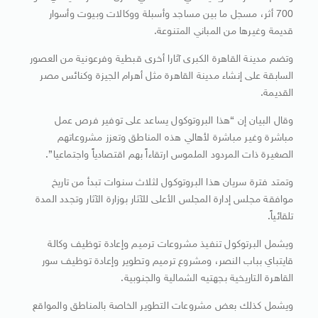
700 أثر، مسجل ما بين مساجد وأسبلة ووكالات وبيوت وأسوار
قديمة وغيرها من المباني المتنوعة.
وتضم مدينة القاهرة الكبرى آثارا أخرى قبطية وفرعونية من العصور
السابقة على إنشاء مدينة القاهرة مثل أهرام الجيزة وكنائس مصر
القديمة.
وقال البيان إن “هذا البروتوكول يساعد على توفير فرص عمل
مباشرة وغير مباشرة لأهالي هذه المناطق وتعزز مشروعاتهم
الصغيرة ذات المردود الملموس ارتقاءاً بهم اقتصادياً واجتماعيا”.
وتمتد فترة سريان هذا البروتوكول لثلاث سنوات تبدأ من تاريخ
موافقة مجلس إدارة المجلس الأعلى للآثار بوزارة الآثار وتجدد المدة
تلقائياً.
ويشمل البرتوكول تنفيذ مشروعات ترميم وإعادة توظيف وكالة
قايتباي بباب النصر، ومشروع ترميم وتطوير وإعادة توظيف سور
القاهرة التاريخية بجهتيه الشمالية والجنوبية.
ويشمل كذلك بعض مشروعات التطوير الخاصة بالمناطق والمواقع