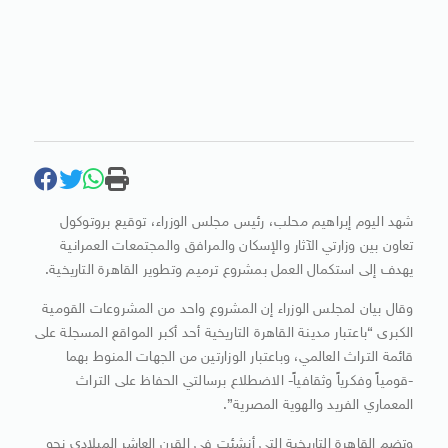
شهد اليوم إبراهيم محلب، رئيس مجلس الوزراء، توقيع بروتوكول
تعاون بين وزارتي الآثار والإسكان والمرافق والمجتمعات العمرانية
يهدف إلى استكمال العمل بمشروع ترميم وتطوير القاهرة التاريخية.
وقال بيان لمجلس الوزراء إن المشروع واحد من المشروعات القومية
الكبرى “باعتبار مدينة القاهرة التاريخية أحد أكبر المواقع المسجلة على
قائمة التراث العالمي، وباعتبار الوزارتين من الجهات المنوط بهما
-قومياً وفكرياً وثقافياً- الاضطلاع برسالتي الحفاظ على التراث
المعماري الفريد والهوية المصرية”.
وتضم القاهرة التاريخية التي أنشئت في القرن العاشر الميلادي نحو