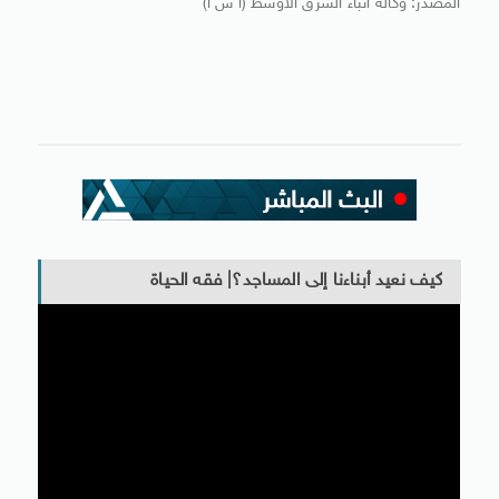
المصدر: وكالة أنباء الشرق الأوسط (أ ش أ)
كيف نعيد أبناءنا إلى المساجد؟| فقه الحياة