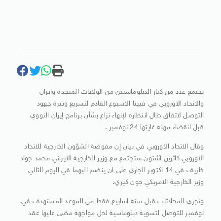
يجتمع عدد من كبار الدبلوماسيين من الولايات المتحدة وايران
والاتحاد الاوروبي في فيينا الاسبوع القادم لتسريع وتيرة جهود
التوصل لاتفاق طال انتظاره لإنهاء نزاع بشأن برنامج إيران النووي
قبل انقضاء مهلة غايتها 24 نوفمبر .
وقال الاتحاد الاوروبي في بيان إن مفوضة الشؤون الخارجية للاتحاد
الأوروبي كاثرين آشتون ستجتمع مع وزير الخارجية الايراني محمد جواد
ظريف في 14 اكتوبر الجاري على ان ينضم اليهما في اليوم التالي
وزير الخارجية الامريكي جون كيري.
وتجري المحادثات قبل ستة اسابيع فقط من الموعد المستهدف في
نوفمبر للتوصل لتسوية دبلوماسية لحل مواجهة مضى عليها عقد