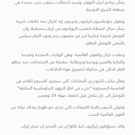
بشأن برنامج ايران النووي وتبديد احتمالات نشوب حرب جديدة في
منطقة الشرق الاوسط.
ويقول دبلوماسيون ايرانيون وغربيون إنه لاتزال ثمة خلافات كبيرة
بشأن مجال انشطة تخصيب اليورانيوم في ايران مستقبلا وان
التوصل لنتيجة ايجابية امر غير مضمون رغم وجود التزام سياسي
بالسعي للتوصل لاتفاق.
وعقدت ايران والقوى العالمية -وهي الولايات المتحدة وفرنسا
والمانيا والصين وروسيا وبريطانيا- سلسلة من الاجتماعات منذ مطلع
العام الحالي في محاولة لتضييق هوة الخلافات.
وقال مكتب آشتون إن المحادثات التي ستجري الاسبوع القادم في
العاصمة النمساوية “تجيء في اطار الجهود الدبلوماسية المكثفة”
للتوصل الى حل شامل قبل انقضاء مهلة 24 نوفمبر.
وتتولى آشتون رئاسة الاتصالات التي تجري مع طهران وذلك نيابة عن
القوى العالمية الست.
وكان مسؤولون إيرانيون كبار قالوا إن من المرجح أن تجري إيران