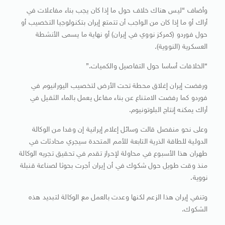
وأضاف “ليس هناك خلاف حول ما إذا كان يجب بناء مفاعلات في
أراك أو ما إذا كان من الواجب أن تتمتع إيران بتكنولوجيا التخصيب أو
حول فوردو (كمركز نووي في إيران) أو نهاية ما يسمى الأنشطة
العسكرية (النووية).
“الخلافات أساسا حول التفاصيل والكميات.”
ورفضت إيران إغلاق محطة تحت الأرض لتخصيب اليورانيوم في
فوردو كما رفضت الامتناع عن بناء مفاعل يعمل بالماء الثقيل في
أراك يمكنه إنتاج البلوتونيوم.
وعلى نحو منفصل قالت وسائل إعلام إيرانية إن وفدا من الوكالة
الدولية للطاقة الذرية التابعة للأمم المتحدة سيجري محادثات في
طهران هذا الأسبوع في محاولة لإحراز تقدم في تحقيق تجريه الوكالة
منذ وقت طويل حول شكوك في أن إيران أجرت بحوثا لصناعة قنبلة
نووية.
وتنفي إيران هذا الزعم لكنها وعدت بالعمل مع الوكالة لتبديد هذه
الشكوك.