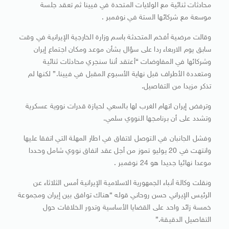
محادثات ثنائية مع الولايات المتحدة في فيينا ثم تعقد جلسة
موسعة مع شركائها الستة في نوفمبر .
وقالت مرضية أفخم المتحدثة باسم وزارة الخارجية الإيرانية في وقت
سابق يوم الاربعاء ردا على سؤال بشأن موعد ومكان اجتماع إيران
وشركائها في المفاوضات “أعتقد أننا سنجري محادثات ثنائية
ومتعددة الأطراف قبل نهاية الأسبوع المقبل في فيينا.” لكنها لم
تذكر مزيدا من التفاصيل.
وترفض إيران اتهام الغرب لها بالسعي لحيازة قدرات نووية عسكرية
وتشدد على أن برنامجها النووي سلمي.
وفشل الجانبان في التوصل لاتفاق في اطار المهلة التي اتفقا عليها
وانتهت في 20 يوليو تموز من أجل عقد اتفاق نووي شامل وحددا
موعدا نهائيا جديدا هو 24 نوفمبر .
ونقلت وكالة أنباء الجمهورية الاسلامية الإيرانية أمس الثلاثاء عن
الرئيس الإيراني حسن روحاني قوله “هناك توافق بين إيران ومجموعة
خمسة زائد واحد على القضايا الأساسية وتدور الخلافات حول
التفاصيل الدقيقة.”