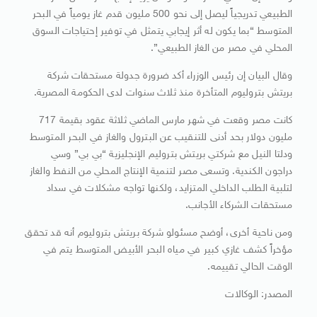
الطبيعي تدريجياً ليصل إلى نحو 500 مليون قدم غاز يومياً في البحر
المتوسط “بما يكون له أثر إيجابي يتمثل في توفير إحتياجات السوق
المحلي في مصر من الغاز الطبيعي”.
وقال البيان إن رئيس الوزراء أكد ضرورة جدولة مستحقات شركة
بريتش بتروليوم المتأخرة منذ ثلاث سنوات لدى الحكومة المصرية.
كانت مصر وقعت في شهر مارس الماضي ثلاثة عقود بقيمة 717
مليون دولار بحد أدنى للتنقيب عن البترول والغاز في البحر المتوسط
ودلتا النيل مع شركتي بريتش بتروليم الإنجليزية “بي بي” وسي
دراجون الكندية. وتسعى مصر لتنمية الإنتاج المحلي من النفط والغاز
لتلبية الطلب الداخلي المتزايد، ولكنها تواجه مشكلات في سداد
مستحقات الشركاء الأجانب.
ومن ناحية أخرى، أوضح مسئولو شركة بريتش بتروليوم أنه قد تحقق
مؤخراً كشف غازي كبير في مياه البحر الأبيض المتوسط يتم في
الوقت الحالي تقييمه.
المصدر: الوكالات