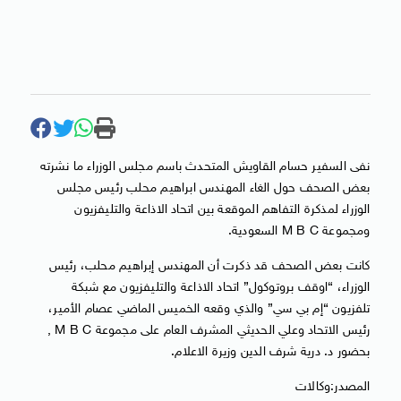
نفى السفير حسام القاويش المتحدث باسم مجلس الوزراء ما نشرته
بعض الصحف حول الغاء المهندس ابراهيم محلب رئيس مجلس
الوزراء لمذكرة التفاهم الموقعة بين اتحاد الاذاعة والتليفزيون
ومجموعة M B C السعودية.
كانت بعض الصحف قد ذكرت أن المهندس إبراهيم محلب، رئيس
الوزراء، “اوقف بروتوكول” اتحاد الاذاعة والتليفزيون مع شبكة
تلفزيون “إم بي سي” والذي وقعه الخميس الماضي عصام الأمير،
رئيس الاتحاد وعلي الحديثي المشرف العام على مجموعة M B C ,
بحضور د. درية شرف الدين وزيرة الاعلام.
المصدر:وكالات