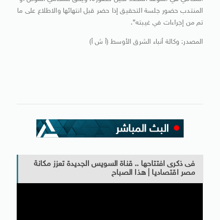
المنتدب حضور جلسة التحقيق إذا حضر قبل انتهائها والاطلاع على ما
تم من إجراءات في غيبته”.
المصدر: وكالة أنباء الشرق الأوسط (أ ش أ)
فى ذكرى افتتاحها .. قناة السويس الجديدة تعزز مكانة
مصر اقتصاديا | هذا الصباح