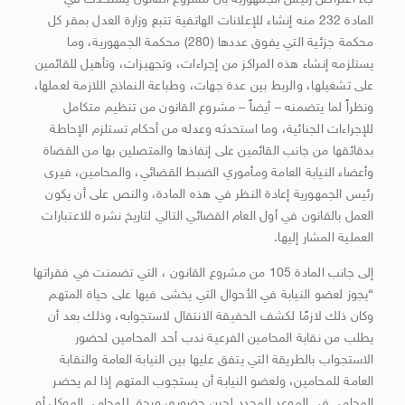
جاء اعتراض رئيس الجمهورية بأن مشروع القانون يستحدث في
المادة 232 منه إنشاء للإعلانات الهاتفية تتبع وزارة العدل بمقر كل
محكمة جزئية التي يفوق عددها (280) محكمة الجمهورية، وما
يستلزمه إنشاء هذه المراكز من إجراءات، وتجهيزات، وتأهيل للقائمين
على تشغيلها، والربط بين عدة جهات، وطباعة النماذج اللازمة لعملها،
ونظراً لما يتضمنه – أيضاً – مشروع القانون من تنظيم متكامل
للإجراءات الجنائية، وما استحدثه وعدله من أحكام تستلزم الإحاطة
بدقائقها من جانب القائمين على إنفاذها والمتصلين بها من القضاة
وأعضاء النيابة العامة ومأموري الضبط القضائي، والمحامين، فيرى
رئيس الجمهورية إعادة النظر في هذه المادة، والنص على أن يكون
العمل بالقانون في أول العام القضائي التالي لتاريخ نشره للاعتبارات
العملية المشار إليها.
إلى جانب المادة 105 من مشروع القانون ، التي تضمنت في فقراتها
“يجوز لعضو النيابة في الأحوال التي يخشى فيها على حياة المتهم
وكان ذلك لازمًا لكشف الحقيقة الانتقال لاستجوابه، وذلك بعد أن
يطلب من نقابة المحامين الفرعية ندب أحد المحامين لحضور
الاستجواب بالطريقة التي يتفق عليها بين النيابة العامة والنقابة
العامة للمحامين، ولعضو النيابة أن يستجوب المتهم إذا لم يحضر
المحامي في الموعد المحدد لحين حضوره، ويحق للمحامي الموكل أو