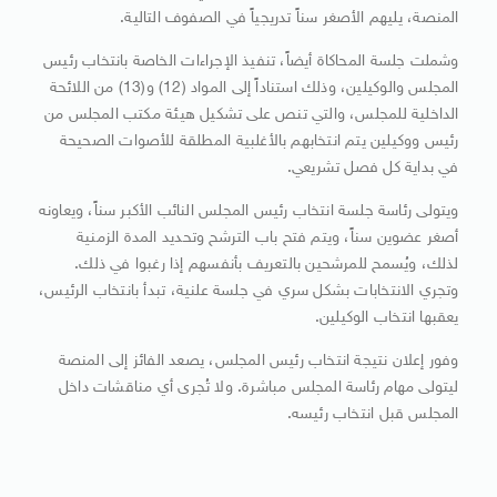
المنصة، يليهم الأصغر سناً تدريجياً في الصفوف التالية.
وشملت جلسة المحاكاة أيضاً، تنفيذ الإجراءات الخاصة بانتخاب رئيس
المجلس والوكيلين، وذلك استناداً إلى المواد (12) و(13) من اللائحة
الداخلية للمجلس، والتي تنص على تشكيل هيئة مكتب المجلس من
رئيس ووكيلين يتم انتخابهم بالأغلبية المطلقة للأصوات الصحيحة
في بداية كل فصل تشريعي.
ويتولى رئاسة جلسة انتخاب رئيس المجلس النائب الأكبر سناً، ويعاونه
أصغر عضوين سناً، ويتم فتح باب الترشح وتحديد المدة الزمنية
لذلك، ويُسمح للمرشحين بالتعريف بأنفسهم إذا رغبوا في ذلك.
وتجري الانتخابات بشكل سري في جلسة علنية، تبدأ بانتخاب الرئيس،
يعقبها انتخاب الوكيلين.
وفور إعلان نتيجة انتخاب رئيس المجلس، يصعد الفائز إلى المنصة
ليتولى مهام رئاسة المجلس مباشرة. ولا تُجرى أي مناقشات داخل
المجلس قبل انتخاب رئيسه.