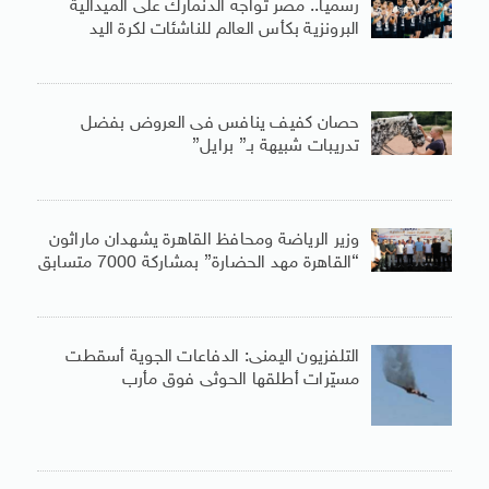
رسميا.. مصر تواجه الدنمارك على الميدالية
البرونزية بكأس العالم للناشئات لكرة اليد
حصان كفيف ينافس فى العروض بفضل
تدريبات شبيهة بـ” برايل”
وزير الرياضة ومحافظ القاهرة يشهدان ماراثون
“القاهرة مهد الحضارة” بمشاركة 7000 متسابق
التلفزيون اليمنى: الدفاعات الجوية أسقطت
مسيّرات أطلقها الحوثى فوق مأرب