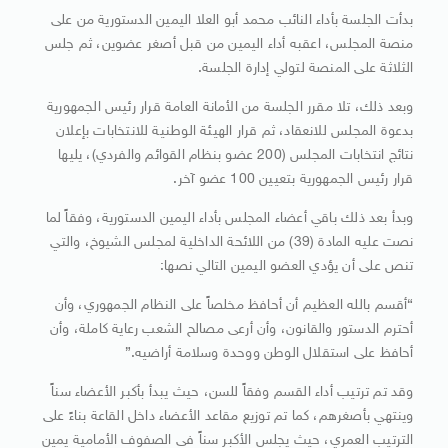
بدأت الجلسة بأداء النائب محمد أبو العلا اليمين الدستورية من على
منصة المجلس، اعقبه أداء اليمين من قبل أصغر عضوين، ثم جلس
الثلاثة على المنصة لتولي إدارة الجلسة.
وبعد ذلك، تلا مقرر الجلسة من الأمانة العامة قرار رئيس الجمهورية
بدعوة المجلس للانعقاد، ثم قرار الهيئة الوطنية للانتخابات بإعلان
نتائج انتخابات المجلس (200 عضو بنظام القوائم والفردي)، يليها
قرار رئيس الجمهورية بتعيين 100 عضو آخر.
وبدأ بعد ذلك باقي أعضاء المجلس بأداء اليمين الدستورية، وفقاً لما
نصت عليه المادة (39) من اللائحة الداخلية لمجلس الشيوخ، والتي
تنص على أن يؤدي العضو اليمين التالي نصها:
“أقسم بالله العظيم أن أحافظ مخلصاً على النظام الجمهوري، وأن
أحترم الدستور والقانون، وأن أرعى مصالح الشعب رعاية كاملة، وأن
أحافظ على استقلال الوطن ووحدة وسلامة أراضيه.”
وقد تم ترتيب أداء القسم وفقاً للسن، حيث يبدأ بأكبر الأعضاء سناً
وينتهي بأصغرهم، كما تم توزيع مقاعد الأعضاء داخل القاعة بناءً على
الترتيب العمري، حيث يجلس الأكبر سناً في الصفوف الأمامية يمين