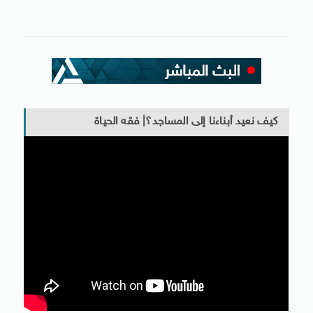
كيف نعيد أبناءنا إلى المساجد؟| فقه الحياة