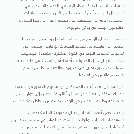
البعثات، لا سيما بعثة الاتحاد الإفريقي للدعم والاستقرار في
الصومال لكن عدداً من أعضاء مجلس الأمن، وخاصة الولايات
المتحدة، أعربوا عن تحفظهم على تطبيق القرار في هذا السياق،
مقترحين البحث عن بدائل تمويلية.
وناقش الجانبان الوضع في منطقة الساحل وحوض بحيرة تشاد،
معربين عن قلقهم من تصاعد الهجمات الإرهابية، محذرين من
تداعيات انسحاب النيجر من القوة المشتركة متعددة الجنسيات،
وأكدت اليونان خلال المداولات أهمية أمن الملاحة في خليج غينيا،
بينما شددت دول أخرى على ضرورة معالجة الترابط بين المناخ
والسلام والأمن في إفريقيا.
عن السودان، فقد أعرب المشاركون عن قلقهم العميق من استمرار
الصراع، مؤكدين أنه “لا حل عسكرياً للأزمة”، داعين إلى حوار شامل
ومصالحة وطنية، محذرين في الوقت نفسه من مخاطر تفكك البلاد.
ورحب بعض أعضاء المجلس ببيان مجموعة الرباعية (مصر،
السعودية، الإمارات، والولايات المتحدة) الصادر في سبتمبر، معتبرين
أنه أعاد الزخم لجهود السلام، بينما اقترح الاتحاد الإفريقي توحيد