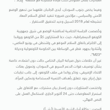
المبادرات بشأن السودان تحت قيادة مشتركة مع منظمة “إيجاد”.
وفيما يخص جنوب السودان، أبدى الجانبان قلقهما من تدهور الوضع
الأمني والسياسي، مؤكدين ضرورة تنفيذ اتفاق السلام المعاد
تنشيطه لعام 2018 كسبيل وحيد لتحقيق الاستقرار .
وخُصصت الجلسة الختامية لمناقشة الوضع في شرق جمهورية
الكونغو الديمقراطية، حيث دعا المشاركون كلاً من الكونغو ورواندا
إلى الالتزام باتفاق السلام الموقع في واشنطن في يونيو الماضي،
وأشادوا بجهود قطر في الوساطة بين الحكومة الكونغولية وحركة
“M23”.
غير أن خلافات حول صياغة البيان الختامي حالت دون اعتماده، خاصة
بشأن توصيف قوات الدعم السريع في السودان، وتمويل بعثات
الاتحاد الإفريقي، وذكر رواندا في ملف الكونغو، إلى جانب تباينات
حول إدراج بنود تتعلق بأهداف التنمية المستدامة وتمكين المرأة.
واختتمت المشاورات دون إصدار بيان مشترك، مع الاتفاق على
استمرار المفاوضات حتى 24 أكتوبر الجاري لاستكمال العمل على
النص النهائي.
المصدر : وكالة أنباء الشرق الأوسط (أ ش أ)