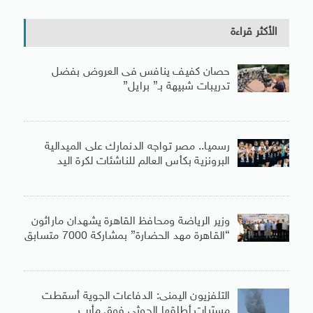
الأكثر قراءة
حصان كفيف ينافس فى العروض بفضل
تدريبات شبيهة بـ” برايل”
رسميا.. مصر تواجه الدنمارك على الميدالية
البرونزية بكأس العالم للناشئات لكرة اليد
وزير الرياضة ومحافظ القاهرة يشهدان ماراثون
“القاهرة مهد الحضارة” بمشاركة 7000 متسابق
التلفزيون اليمنى: الدفاعات الجوية أسقطت
مسيّرات أطلقها الحوثى فوق مأرب