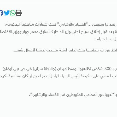
ج ضد ما وصفوه بـ “الفساد والرشاوي” تحت شعارات مناهضة للحكومة،
بعد قرار إطلاق سراح نجلي وزير الداخلية السابق معمر جولر ووزير الاقتصا
أصل رضا صراف.
التظاهرة تم تنظيمها تحت تدابير أمنية مشددة تحسبا لأعمال شغب
في سياق متصل، نظمت مجموعة من المواطنين يقدر عددهم بـ 300 شخص تظاهروا بوسط ميدان (جالاطة سراي) في حي (بي أوغلو)
2 فبراير 1997، والمعروف بالانقلاب المدني على حكومة رئيس الوزراء الراحل نجم الدين إربكان بمناسبة ذكرى
“لعبها دور المحامي للمتورطين في الفساد والرشاوي”.