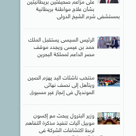
على مزاعم صحيفتين بريطانيتين
بشأن علاج مواطنة بريطانية
بمستشفى شرم الشيخ الدولى
الرئيس السيسى يستقبل الملك
حمد بن عيسى ويجدد موقف
مصر الداعم لمملكة البحرين
منتخب ناشئات اليد يهزم الصين
ويتأهل إلى نصف نهائى
المونديال فى إنجاز غير مسبوق
وزير البترول يبحث مع إكسون
موبيل آليات تنفيذ مذكرة التفاهم
لربط اكتشافات الشركة فى