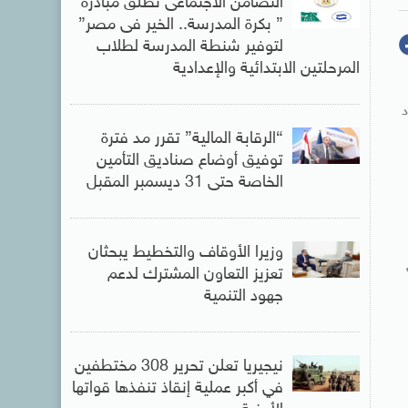
التضامن الاجتماعى تطلق مبادرة
” بكرة المدرسة.. الخير فى مصر”
لتوفير شنطة المدرسة لطلاب
المرحلتين الابتدائية والإعدادية
د
“الرقابة المالية” تقرر مد فترة
توفيق أوضاع صناديق التأمين
الخاصة حتى 31 ديسمبر المقبل
وزيرا الأوقاف والتخطيط يبحثان
تعزيز التعاون المشترك لدعم
جهود التنمية
نيجيريا تعلن تحرير 308 مختطفين
في أكبر عملية إنقاذ تنفذها قواتها