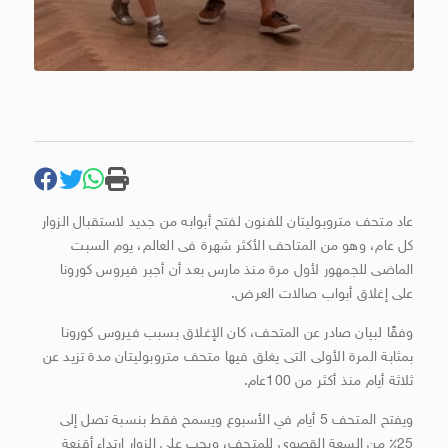
عاد متحف متروبوليتان للفنون لفتح أبوابه من جديد لاستقبال الزوار
كل عام، وهو من المتاحف الأكثر شهرة فى العالم، يوم السبت
الماضى للجمهور لأول مرة منذ مارس بعد أن أجبر فيروس كورونا
على إغلاق أبواب صالات العرض.
وفقًا لبيان صادر عن المتحف، كان الإغلاق بسبب فيروس كورونا
بمثابة المرة الأولى التى يغلق فيها متحف متروبوليتان مدة تزيد عن
ثلاثة أيام منذ أكثر من 100عام.
ويفتح المتحف 5 أيام في الأسبوع ويسمح فقط بنسبة تصل إلى
25٪ من السعة القصوى للمتحف، ويجب على الزوار ارتداء أقنعة