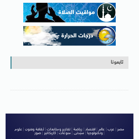
تابعونا
مصر
|
عرب
|
عالم
|
اقتصاد
|
رياضة
|
تقارير ومتابعات
|
ثقافة وفنون
|
علوم
|
وتكنولوجيا
|
سيدتى
|
منوعات
|
كاريكاتير
|
صور