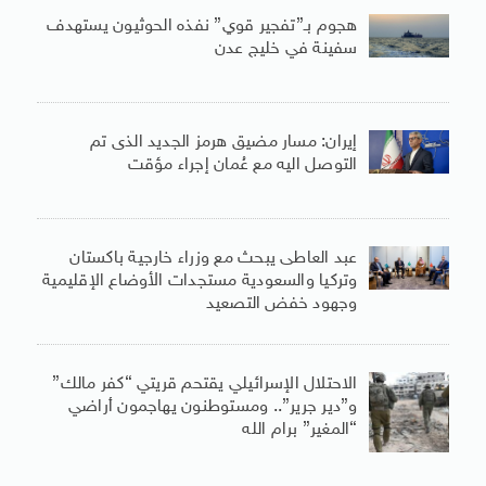
هجوم بـ”تفجير قوي” نفذه الحوثيون يستهدف
سفينة في خليج عدن
إيران: مسار مضيق هرمز الجديد الذى تم
التوصل اليه مع عُمان إجراء مؤقت
عبد العاطى يبحث مع وزراء خارجية باكستان
وتركيا والسعودية مستجدات الأوضاع الإقليمية
وجهود خفض التصعيد
الاحتلال الإسرائيلي يقتحم قريتي “كفر مالك”
و”دير جرير”.. ومستوطنون يهاجمون أراضي
“المغير” برام الله