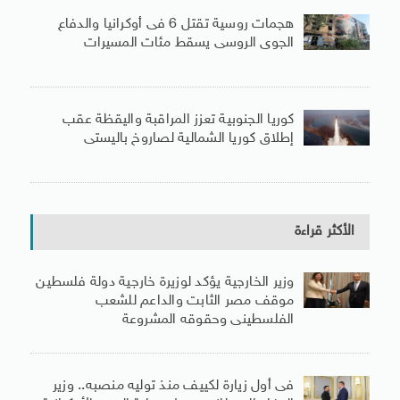
هجمات روسية تقتل 6 فى أوكرانيا والدفاع
الجوى الروسى يسقط مئات المسيرات
كوريا الجنوبية تعزز المراقبة واليقظة عقب
إطلاق كوريا الشمالية لصاروخ باليستى
الأكثر قراءة
وزير الخارجية يؤكد لوزيرة خارجية دولة فلسطين
موقف مصر الثابت والداعم للشعب
الفلسطينى وحقوقه المشروعة
فى أول زيارة لكييف منذ توليه منصبه.. وزير