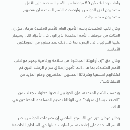
وأفاد دوجاريك بأن 59 موظفا من الأمم المتحدة على الأقل
محتجزون لدى الحوثيين. وأوضحت الأمم المتحدة أن بعضهم
محتجزون منذ سنوات.
وقال نائب المتحدث باسم الأمين العام للأمم المتحدة فرحان حق إن
المئات من موظفي الأمم المتحدة لا يزالون في الأجزاء التي يسيطر
عليها الحوثيون في اليمن، بما في ذلك عدد صغير من الموظفين
الأجانب.
وقال حق “إن أولويتنا المباشرة هي سلامة ورفاهية جميع موظفي
الأمم المتحدة، بما في ذلك تأمين إطلاق سراح الزملاء الذين تم
اعتقالهم تعسفيا وشركائنا المحليين المتضررين ومنع المزيد من
الاعتقالات”.
وبحسب الأمم المتحدة، فإن الحوثيين اتخذوا خطوات جعلت من
“الصعب بشكل متزايد” على الوكالة تقديم المساعدة للمحتاجين في
البلاد.
وقال فرحان حق في الأسبوع الماضي إن تصرفات الحوثيين تجبر
الأمم المتحدة على إعادة تقييم أسلوب عملها في المناطق الخاضعة