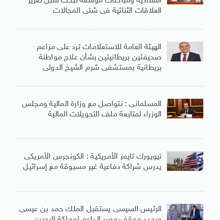
التشادية ومباحثات موسعة لبحث سبل تعزيز
العلاقات الثنائية فى شتى المجالات
الهيئة العامة للاستعلامات ترد على مزاعم
صحيفتين بريطانيتين بشأن علاج مواطنة
بريطانية بمستشفى شرم الشيخ الدولى
المسلمانى : نتواصل مع وزارة المالية ومجلس
الوزراء لمتابعة ملف التحويلات المالية
نيويورك تايمز الأمريكية : الكونجرس الأمريكى
يدرس شراكة دفاعية غير مسبوقة مع إسرائيل
الرئيس السيسى يستقبل الملك حمد بن عيسى
ويجدد موقف مصر الداعم لمملكة البحرين