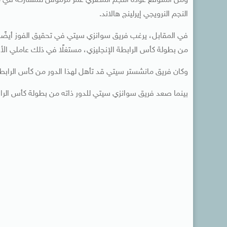
ومن المتوقع عودة النجم المصري عمر مرموش للمشاركة في مبا
النجم النرويجي إيرلينج هالاند.
في المقابل، يرغب فريق سوانزي سيتي في تحقيق الفوز أيضًا
من بطولة كأس الرابطة الإنجليزي، مستغلًا في ذلك عاملي ال
وكان فريق مانشستر سيتي قد تأهل لهذا الدور من كأس الرابطة
بينما صعد فريق سوانزي سيتي للدور ذاته من بطولة كأس الرابطة 