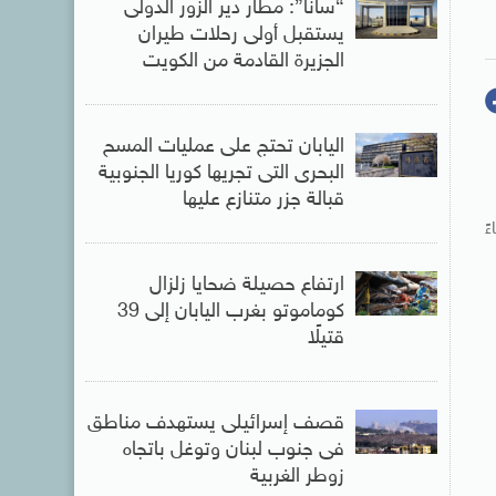
“سانا”: مطار دير الزور الدولى
يستقبل أولى رحلات طيران
الجزيرة ‏القادمة من الكويت
اليابان تحتج على عمليات المسح
البحرى التى تجريها كوريا الجنوبية
قبالة جزر متنازع عليها
ً
ارتفاع حصيلة ضحايا زلزال
كوماموتو بغرب اليابان إلى 39
قتيلًا
قصف إسرائيلى يستهدف مناطق
فى جنوب لبنان وتوغل باتجاه
زوطر الغربية