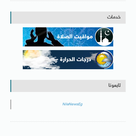
خدمات
تابعونا
NileNewsEg