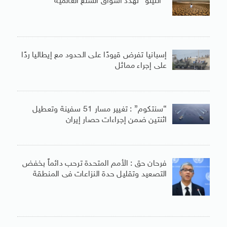
” النينو” تهدد أسواق السلع العالمية
إسبانيا تفرض قيودًا على الحدود مع إيطاليا ردًا
على إجراء مماثل
“سنتكوم” : تغيير مسار 51 سفينة وتعطيل
اثنتين ضمن إجراءات حصار إيران
فرحان حق : الأمم المتحدة ترحب دائماً بخفض
التصعيد وتقليل حدة النزاعات فى المنطقة