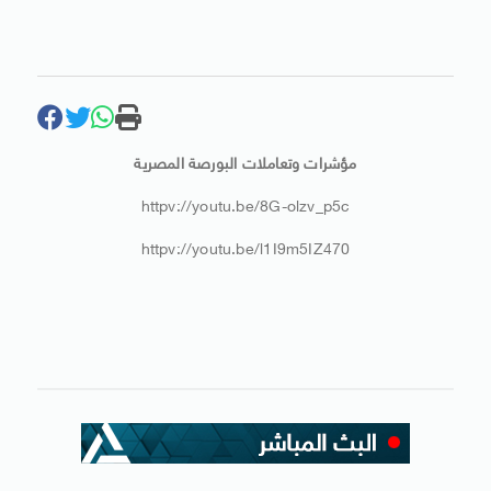
مؤشرات وتعاملات البورصة المصرية
httpv://youtu.be/8G-olzv_p5c
httpv://youtu.be/l1I9m5IZ470