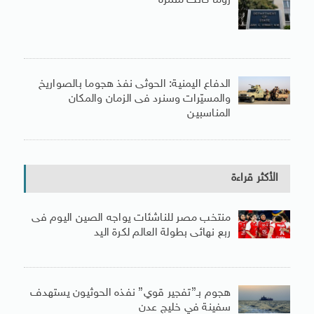
روما كانت مثمرة
الدفاع اليمنية: الحوثى نفذ هجوما بالصواريخ
والمسيّرات وسنرد فى الزمان والمكان
المناسبين
الأكثر قراءة
منتخب مصر للناشئات يواجه الصين اليوم فى
ربع نهائى بطولة العالم لكرة اليد
هجوم بـ”تفجير قوي” نفذه الحوثيون يستهدف
سفينة في خليج عدن