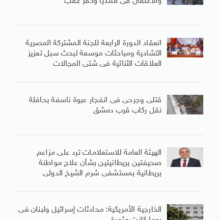
والاعتقال فى قلنديا وكفر عقب
انعقاد الدورة الرابعة للجنة المشتركة المصرية
التشادية ومباحثات موسعة لبحث سبل تعزيز
العلاقات الثنائية فى شتى المجالات
قتلى وجرحى فى انفجار عبوة ناسفة بحافلة
نقل ركاب قرب دمشق
الهيئة العامة للاستعلامات ترد على مزاعم
صحيفتين بريطانيتين بشأن علاج مواطنة
بريطانية بمستشفى شرم الشيخ الدولى
الخارجية الأمريكية: محادثات إسرائيل ولبنان فى