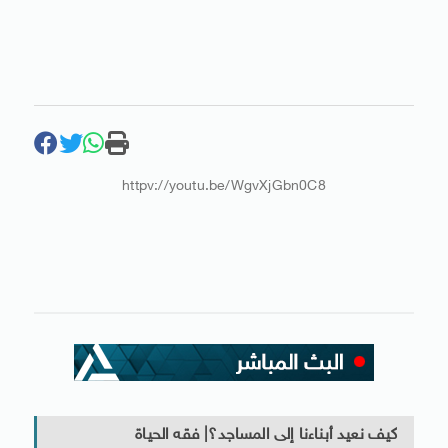
httpv://youtu.be/WgvXjGbn0C8
كيف نعيد أبناءنا إلى المساجد؟| فقه الحياة