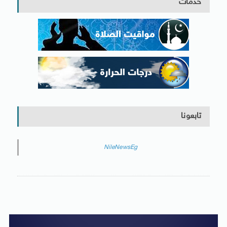
خدمات
تابعونا
NileNewsEg