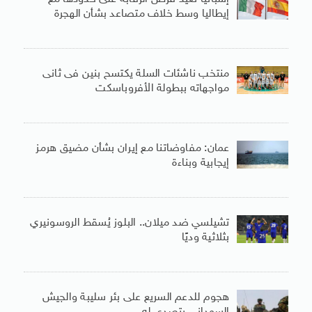
إيطاليا وسط خلاف متصاعد بشأن الهجرة
منتخب ناشئات السلة يكتسح بنين فى ثانى
مواجهاته ببطولة الأفروباسكت
عمان: مفاوضاتنا مع إيران بشأن مضيق هرمز
إيجابية وبناءة
تشيلسي ضد ميلان.. البلوز يُسقط الروسونيري
بثلاثية وديًا
هجوم للدعم السريع على بئر سليبة والجيش