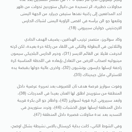
ونجح ليفربول الذي فاز ذهابا 3-1، في افتتاح التسجيل بعد عدة
محاولات خطيرة، اثر تسديدة من دانيال ستورديج تحولت من ظهر
أحد المدافعين إلى ركنية نفذها ستيفن جيرارد من الجهة اليمنى
وتابعها جو الن برأسه في اقصى الزاوية اليمنى لشباك الحارس
الارجنتيني خوليان سبيروني (18).
وكاد سواتريز، متصدر ترتيب الهدافين، يضيف الهدف الحادي
والثلاثين في البطولة والثاني في اللقاء من ركلة حرة بعيدة، لكن كرته
انحرفت قليلا عن القائم الايسر (31)، وحرم الحارس البلجيكي سيمون
مينيوليه اصحاب الارض من التعادل بإبعاده في اللحظة المناسبة كرة
زاحفة ارسلها جايسون بوتشيون (32)، واخرى عالية حولها بقبضة يده
للاسترالي مايل جيديناك (35).
وفوت سواريز فرصة هدف ثان للضيوف بعد تمريرة عرضية داخل
المنطقة من ستوريدج اطلق لها العنان بعيدا في المدرجات (38)،
وابعد سبيروني كرة قوية لسواريز (42)، واطاح جو الن بكرة قريبة
داخل المنطقة ارسلها فوق الخشبات (46)، وتردد ستوريدج في
التسديد بعد عدة مناولات قصيرة داخل المنطقة (47).
وفي الشوط الثاني، كانت بداية كريستال بالاس نشيطة بشكل اوضح،