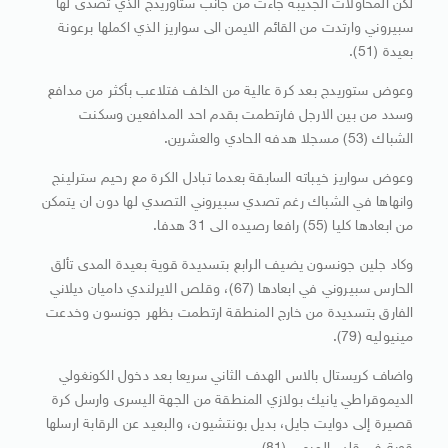
لكن المحاولات الجديبة جاءت من جانب ستاوريدج الذي تصدى لها
سبيروني وارتدت من القائم الايمن الى سواريز الذي اكملها برعونة
بعيدة (51).
وعوض ستوريدج بعد كرة عالية من الخلف فتلاعب بأكثر من مدافع
وسدد من بين الارجل فارتطمت بقدم احد المدافعين وسكنت
الشباك (53) مسجلا هدفه الحادي والعشرين.
وعوض سواريز خيباته السابقة بعدما تبادل الكرة مع رحيم سترلينج
وانهاها في الشباك رغم تصدي سبيروني التصدي لها دون ان يتمكن
من ابعادها كليا (55) رافعا رصيده الى 31 هدفا.
وكاد جلين جونسون يضيف الرابع بتسديدة قوية بعيدة المدى تألق
الحارس سبيروني في ابعادها (67)، وقلص الايرلندي داميان ديلاني
الفارق بتسديدة من خارج المنطقة ارتطمت بظهر جونسون وخدعت
مينيوليه (79).
واضاف كريستال بالاس الهدف الثاني سريعا بعد دخول الكونغولي
الديموقراطي يانيك بولازي المنطقة من الجهة اليسرى وارسل كرة
قصيرة إلى دوايت جايل، بديل بونتشيون، والبعيد عن الرقابة ارسلها