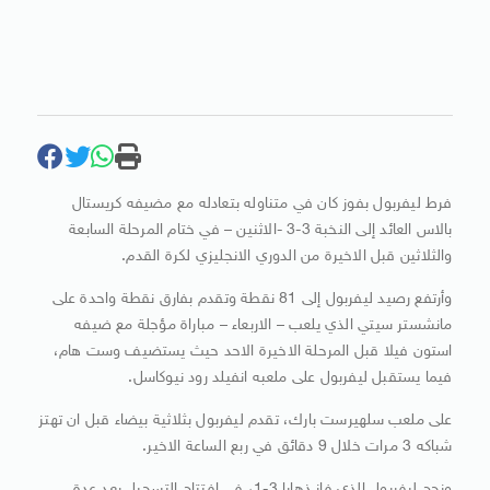
فرط ليفربول بفوز كان في متناوله بتعادله مع مضيفه كريستال
بالاس العائد إلى النخبة 3-3 -الاثنين – في ختام المرحلة السابعة
والثلاثين قبل الاخيرة من الدوري الانجليزي لكرة القدم.
وأرتفع رصيد ليفربول إلى 81 نقطة وتقدم بفارق نقطة واحدة على
مانشستر سيتي الذي يلعب – الاربعاء – مباراة مؤجلة مع ضيفه
استون فيلا قبل المرحلة الاخيرة الاحد حيث يستضيف وست هام،
فيما يستقبل ليفربول على ملعبه انفيلد رود نيوكاسل.
على ملعب سلهيرست بارك، تقدم ليفربول بثلاثية بيضاء قبل ان تهتز
شباكه 3 مرات خلال 9 دقائق في ربع الساعة الاخير.