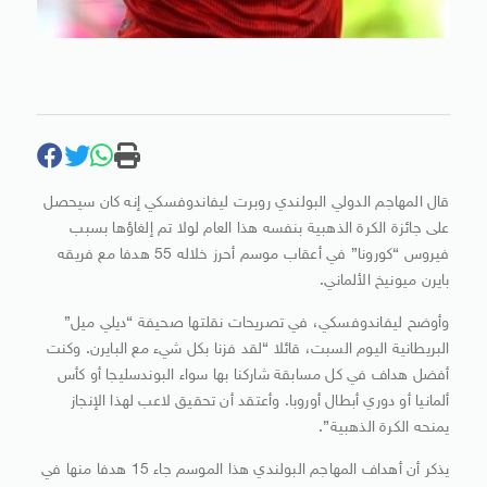
قال المهاجم الدولي البولندي روبرت ليفاندوفسكي إنه كان سيحصل
على جائزة الكرة الذهبية بنفسه هذا العام لولا تم إلغاؤها بسبب
فيروس “كورونا” في أعقاب موسم أحرز خلاله 55 هدفا مع فريقه
بايرن ميونيخ الألماني.
وأوضح ليفاندوفسكي، في تصريحات نقلتها صحيفة “ديلي ميل”
البريطانية اليوم السبت، قائلا “لقد فزنا بكل شيء مع البايرن. وكنت
أفضل هداف في كل مسابقة شاركنا بها سواء البوندسليجا أو كأس
ألمانيا أو دوري أبطال أوروبا. وأعتقد أن تحقيق لاعب لهذا الإنجاز
يمنحه الكرة الذهبية”.
يذكر أن أهداف المهاجم البولندي هذا الموسم جاء 15 هدفا منها في