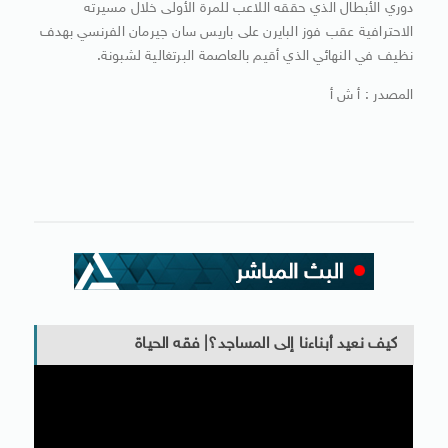
دوري الأبطال الذي حققه اللاعب للمرة الأولى خلال مسيرته
الاحترافية عقب فوز البايرن على باريس سان جيرمان الفرنسي بهدف
نظيف في النهائي الذي أقيم بالعاصمة البرتغالية لشبونة.
المصدر : أ ش أ
كيف نعيد أبناءنا إلى المساجد؟| فقه الحياة