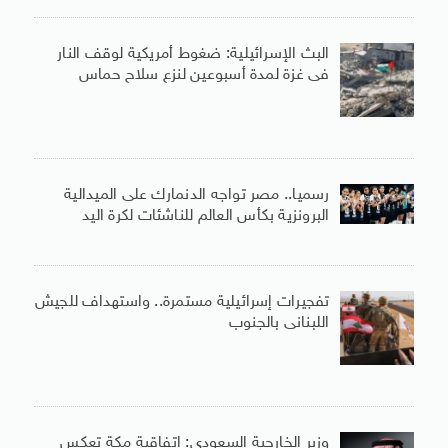
البث الإسرائيلية: ضغوط أمريكية لوقف النار
فى غزة لمدة أسبوعين لنزع سلاح حماس
رسميا.. مصر تواجه الدنمارك على الميدالية
البرونزية بكأس العالم للناشئات لكرة اليد
تفجيرات إسرائيلية مستمرة.. واستهداف للجيش
اللبنانى بالجنوب
وزير الخارجية السعودى: اتفاقية مكة تعكس