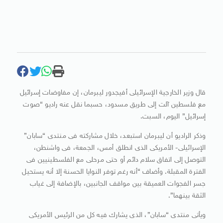
قال وزير الخارجية الإسرائيلى أفيجدور ليبرمان، إن مفاوضات إسرائيل
مع فلسطين آلت إلى طريق مسدود، حسبما نقل عنه راديو “صوت
إسرائيل” اليوم، السبت.
وذكر الراديو أن ليبرمان استبعد، خلال مشاركته فى منتدى “سابان”
الإسرائيلى- الأمريكى الذى انطلق أمس، الجمعة، فى واشنطن،
التوصل إلى اتفاق سلام دائم أو حتى مرحلى مع الفلسطينيين فى
الفترة المقبلة. وأضاف “أنه رغم توفر النوايا الحسنة إلا أنه يستحيل
جسر الفجوات العميقة بين مواقف الجانبين، بالإضافة إلى غياب
الثقة بينهما”.
ويأتى منتدى “سابان”، الذى يشارك فيه كل من الرئيس الأمريكى