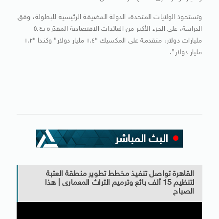
وتستحوذ الولايات المتحدة، الدولة المضيفة الرئيسية للبطولة، وفق
الدراسة، على الجزء الأكبر من العائدات الاقتصادية المقدّرة بـ٥.٤
مليارات دولار، متقدمة على المكسيك “١.٤ مليار دولار” وكندا “١.٢
مليار دولار”.
القاهرة تواصل تنفيذ مخطط تطوير منطقة العتبة
لتنظيم 15 ألف بائع وترميم التراث المعمارى | هذا
الصباح