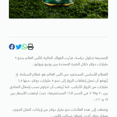
الصحيفة تتناول دراسة، قدّرت العوائد المالية لكأس العالم بنحو ٩
مليارات دولار خلال الفترة الممتدة بين يونيو ويوليو .
القطاع الأساسي المستفيد من كأس العالم هو قطاع السياحة. إذ
يُتوقع أن تصل إنفاقات الزوار إلى نحو ٨ مليارات دولار، منها ٦.٨
مليارات من الزوار الأجانب. كما يُرتقب أن تتراوح نسب إشغال الفنادق
بين ٩٠ و٩٥ ٪ في المدن الـ١٦ المستضيفة، حيث ارتفعت الأسعار بين
١٥ و٢٠ ٪ .
وتضاف إلى هذه العائدات نحو مليار دولار من إيرادات النقل الجوي،
ومليار دولار أخرى لصالح شركات الأمن .