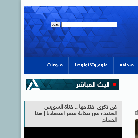
صحافة
علوم وتكنولوجيا
منوعات
فى ذكرى افتتاحها .. قناة السويس
الجديدة تعزز مكانة مصر اقتصاديا | هذا
الصباح