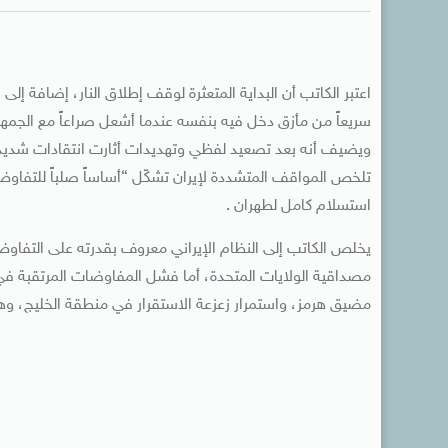
اعتبر الكاتب أن البداية المتعثرة لوقف إطلاق النار، إضافة
سريعاً من مأزق دخل فيه بنفسه عندما أشعل صراعاً مع الجمهو
ويضيف أنه بعد تصعيد لفظي وتهديدات أثارت انتقادات شديدة
تلخص المواقف المتشددة لإيران تشكّل “أساساً صلباً للتفاو
استسلام كامل لطهران .
يخلص الكاتب إلى النظام الإيراني معروف بقدرته على التف
مصداقية الولايات المتحدة، أما فشل المفاوضات المرتقبة في 
مضيق هرمز، واستمرار زعزعة الاستقرار في منطقة الخليج، وهو 