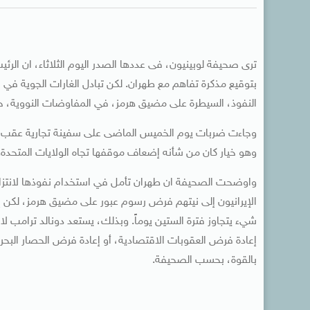
ترى صحيفة لوبينيون، فى عددها الصدر اليوم الثلاثاء، ان الر
بتوقيع مذكرة تفاهم مع طهران. لكن تبادل الغارات الجوية في نه
النفوذ، السيطرة على مضيق هرمز، في المفاوضات النووية، حت
وجاءت ضربات يوم الخميس الماضى على سفينة تجارية عقب اقتر
وهو خيار كان من شأنه إضعاف موقفها تجاه الولايات المتحدة.
واوضحت الصحيفة ان طهران تأمل في استخدام نفوذها لانتزاع ت
الإيرانيون إلى نيتهم ​​فرض رسوم عبور على مضيق هرمز، لكن إدا
شيء يتجاوز فترة الستين يوماً. وبذلك، يستعد دونالد ترامب لا
إعادة فرض العقوبات الاقتصادية، أو إعادة فرض الحصار البحر
بالقوة، بحسب الصحيفة.