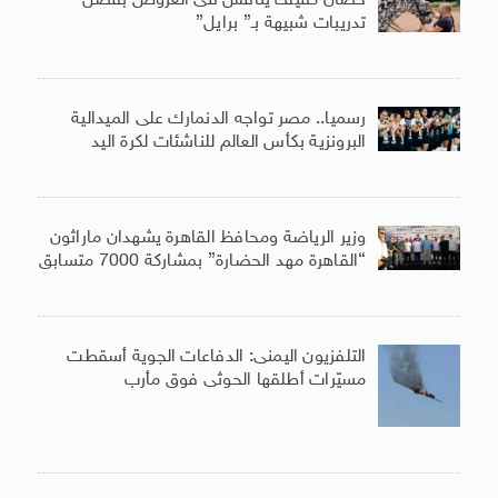
حصان كفيف ينافس فى العروض بفضل
تدريبات شبيهة بـ” برايل”
رسميا.. مصر تواجه الدنمارك على الميدالية
البرونزية بكأس العالم للناشئات لكرة اليد
وزير الرياضة ومحافظ القاهرة يشهدان ماراثون
“القاهرة مهد الحضارة” بمشاركة 7000 متسابق
التلفزيون اليمنى: الدفاعات الجوية أسقطت
مسيّرات أطلقها الحوثى فوق مأرب