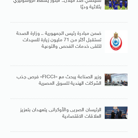
تشيلسي ضد ميلان.. البلوز يُسقط الروسونيري
بثلاثية وديًا
ضمن مبادرة رئيس الجمهورية .. وزارة الصحة
تستقبل أكثر من 71 مليون زيارة للسيدات
لتلقى خدمات الفحص والتوعية
وزير الصناعة يبحث مع «FICCI» فرص جذب
الشركات الهندية للسوق المصرية
الرئيسان الصربى والأوكرانى يتعهدان بتعزيز
العلاقات الاقتصادية