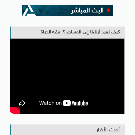
كيف نعيد أبناءنا إلى المساجد؟| فقه الحياة
أحدث الأخبار