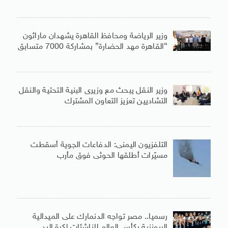
وزير الرياضة ومحافظ القاهرة يشهدان ماراثون
“القاهرة مهد الحضارة” بمشاركة 7000 متسابق
وزير النقل يبحث مع وزيرى البنية التحتية والنقل
التشاديين تعزيز التعاون المشترك
التلفزيون اليمنى: الدفاعات الجوية أسقطت
مسيّرات أطلقها الحوثى فوق مأرب
رسميا.. مصر تواجه الدنمارك على الميدالية
البرونزية بكأس العالم للناشئات لكرة اليد