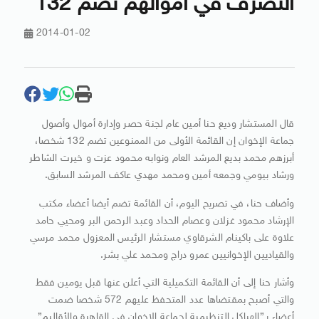
التصرف في أموالهم تضم 132
2014-01-02
قال المستشار وديع حنا أمين عام لجنة حصر وإدارة أموال وأصول
جماعة الإخوان إن القائمة الأولى من الممنوعين تضم 132 شخصا،
أبرزهم محمد بديع المرشد العام ونوابه محمود عزت و خيرت الشاطر
ورشاد بيومي وجمعه أمين ومحمد مهدي عاكف المرشد السابق.
وأضاف حنا، في تصريح اليوم، أن القائمة تضم أيضا أعضاء مكتب
الإرشاد محمود غزلان وعصام الحداد وعبد الرحمن البر ومحيي حامد
علاوة على باكينام الشرقاوي مستشار الرئيس المعزول محمد مرسي
والقياديين الإخوانيين عمرو دراج ومحمد علي بشر.
وأشار حنا إلى أن القائمة التكميلية التي أعلن عنها قبل يومين فقط
والتي أصبح بمقتضاها عدد المتحفظ عليهم 572 شخصا ضمت
أعضاء بـ”الهياكل التنظيمية لجماعة الإخوان في القاهرة والأقاليم”