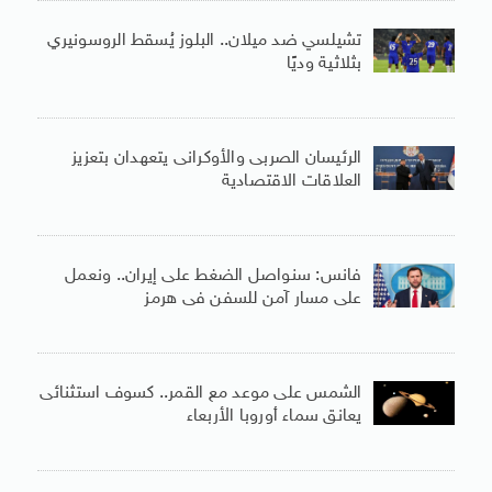
تشيلسي ضد ميلان.. البلوز يُسقط الروسونيري
بثلاثية وديًا
الرئيسان الصربى والأوكرانى يتعهدان بتعزيز
العلاقات الاقتصادية
فانس: سنواصل الضغط على إيران.. ونعمل
على مسار آمن للسفن فى هرمز
الشمس على موعد مع القمر.. كسوف استثنائى
يعانق سماء أوروبا الأربعاء