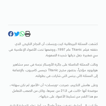
كشفت الممثلة البريطانية كيت وينسلت أن النجاح التاريخي الذي
حققه فيلم Titanic عام 1997، ووضعها تحت الأضواء الإعلامية في
سنٍ صغيرة جعل حياتها شديدة الصعوبة.
ونالت الممثلة الحاصلة على جائزة الأوسكار نجمة في ممر مشاهير
هوليوود مؤخراً، بحضور مخرج Titanic جيمس كاميرون، بالإضافة
إلى الممثلة كاثي بيتس التي شاركت في بطولته.
وعلى هامش التكريم، صرحت «وينسلت» أن «الأمور لم تكن سهلة»،
موضحة أنها «كانت في الـ21 من عمرها، وكان من الصعب التعامل
مع هذا القدر من تسليط الأضواء على حياتها».