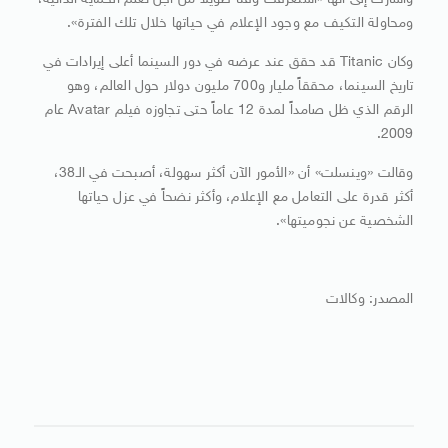
وأشارت إلى أنها «استغرقت وقتاً طويلاً من أجل تعلم الحماية الذاتية،
ومحاولة التكيف مع وجود الإعلام في حياتها خلال تلك الفترة».
وكان Titanic قد حقق عند عرضه في دور السينما أعلى إيرادات في
تاريخ السينما، محققاً مليار و700 مليون دولار حول العالم، وهو
الرقم الذي ظل صامداً لمدة 12 عاماً حتى تجاوزه فيلم Avatar عام
2009.
وقالت «وينسلت» أن «الأمور الآن أكثر سهولة، أصبحت في الـ38،
أكثر قدرة على التعامل مع الإعلام، وأكثر نضحاً في عزل حياتها
الشخصية عن نجوميتها».
المصدر: وكالات