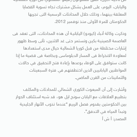
من ناحية أخرى، اتفق مسئولون رفيعو المستوي من كوريا الشمالية
واليابان، اليوم، على العمل بشكل مشترك تجاه تسوية القضايا
المعلقة بينهما، وذلك خلال المحادثات الرسمية التى تجريها
الحكومتان للمرة الأولى منذ نوفمبر 2012.
وذكرت وكالة أنباء (كيودو) اليابانية أن هذه المحادثات، التى تعقد فى
العاصمة الصينية بكين وتستمر حتى غد الاثنين، تأتى وسط ظهور
إشارات مختلطة من قبل كوريا الشمالية حيال مدى استعدادها
لمعاودة الانخراط فى المسار الدبلوماسى وبخاصة فى قضية ما إذا
كانت ستوافق على الوفاء بوعدها بإعادة فتح التحقيق في حالات
المواطنين اليابانيين الذين اختطفتهم في فترة السبعينات
والثمانينات من القرن الماضي.
وأشارت إلى أن المبعوث الكوري الشمالي للمحادثات والمكلف
بتطبيع العلاقات مع اليابان سونج ايل هو، قد شبه استئناف الحوار
بين الحكومتين بقدوم فصل الربيع “عندما تذوب الأنهار الجليدية
وتبدأ المياه في التدفق”.
المصدر: أ ش أ