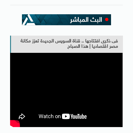
فى ذكرى افتتاحها .. قناة السويس الجديدة تعزز مكانة
مصر اقتصاديا | هذا الصباح