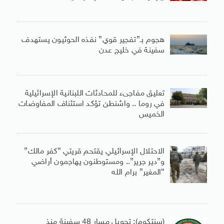
هجوم بـ”تفجير قوي” نفذه الحوثيون يستهدف
سفينة في خليج عدن
تعليق مفاجىء للمحادثات اللبنانية الإسرائيلية
في روما .. واشنطن تؤكد استئناف المفاوضات
الخميس
الاحتلال الإسرائيلي يقتحم قريتي “كفر مالك”
و”دير جرير”.. ومستوطنون يهاجمون أراضي
“المغير” برام الله
(سنتكوم): تحويل مسار 48 سفينة منذ