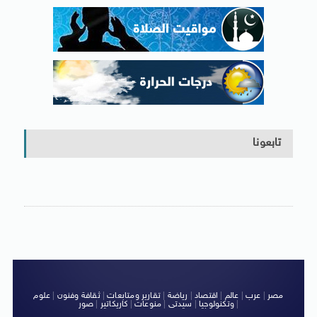
تابعونا
مصر
|
عرب
|
عالم
|
اقتصاد
|
رياضة
|
تقارير ومتابعات
|
ثقافة وفنون
|
علوم
|
وتكنولوجيا
|
سيدتى
|
منوعات
|
كاريكاتير
|
صور