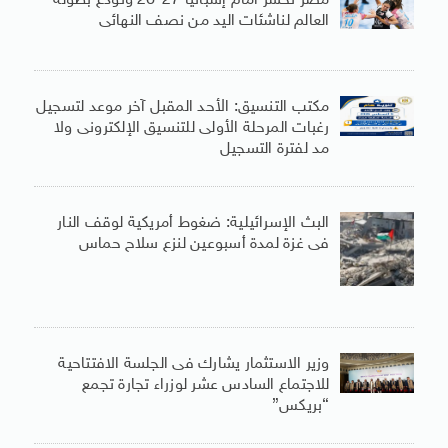
مصر تخسر أمام إسبانيا 27-26 وتودع بطولة
العالم لناشئات اليد من نصف النهائى
مكتب التنسيق: الأحد المقبل آخر موعد لتسجيل
رغبات المرحلة الأولى للتنسيق الإلكترونى ولا
مد لفترة التسجيل
البث الإسرائيلية: ضغوط أمريكية لوقف النار
فى غزة لمدة أسبوعين لنزع سلاح حماس
وزير الاستثمار يشارك فى الجلسة الافتتاحية
للاجتماع السادس عشر لوزراء تجارة تجمع
“بريكس”