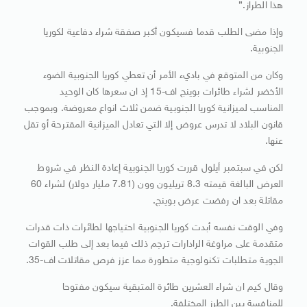
هذا الطراز.”
وإذا مضى الطلب قدما فسيكون أكبر صفقة شراء دفاعية لكوريا
الجنوبية.
وكان من المتوقع في باديء الأمر أن تعطي كوريا الجنوبية الضوء
الأخضر لشراء طائرات بوينج اف-15 إذ ان سعرها كان الوحيد
المناسب لميزانية كوريا الجنوبية ضمن ثلاث انواع معروضة. وبموجب
قانون البلاد لا تدرس عروض إلا التي تعادل الميزانية المقترحة أو تقل
عنها.
لكن في سبتمبر أيلول قررت كوريا الجنوبية إعادة النظر في شروط
العرض البالغة قيمته 8.3 تريليون وون (7.81 مليار دولار) لشراء 60
مقاتلة بعد ان رفضت عرض بوينج.
وفي الوقت نفسه أبدت كوريا الجنوبية احتياجها لطائرات ذات قدرات
متقدمة على مراوغة الرادارات ترجم ذلك فيما بعد إلى طلب القوات
الجوية متطلبات تكنولوجية متطورة مما عزز فرص مقاتلات اف-35.
وقال كيم ان شراء العشرين طائرة المتبقية سيكون مفتوحا
للمنافسة بين الطرز المختلفة.